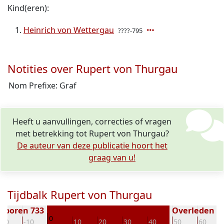
Kind(eren):
Heinrich von Wettergau
????-795
Notities over Rupert von Thurgau
Nom Prefixe: Graf
Heeft u aanvullingen, correcties of vragen
met betrekking tot Rupert von Thurgau?
De auteur van deze publicatie hoort het
graag van u!
Tijdbalk Rupert von Thurgau
eboren 733
Overleden ( j
0
-20
-10
10
20
30
40
50
60