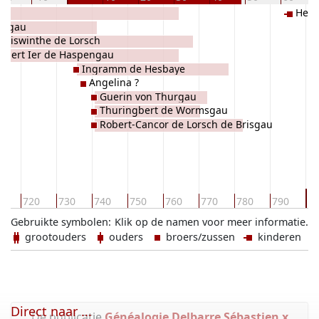
Hein
engau
illiswinthe de Lorsch
obert Ier de Haspengau
Ingramm de Hesbaye
Angelina ?
Guerin von Thurgau
Thuringbert de Wormsgau
Robert-Cancor de Lorsch de Brisgau
8
0
720
730
740
750
760
770
780
790
Gebruikte symbolen:
Klik op de namen voor meer informatie.
grootouders
ouders
broers/zussen
kinderen
Direct naar ...
De publicatie
Généalogie Delbarre Sébastien x