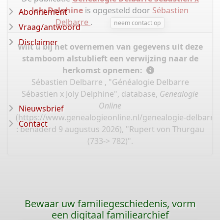
Joly Delphine
is opgesteld door
Sébastien
Abonnement
Delbarre
.
neem contact op
Vraag/antwoord
Disclaimer
Wilt u bij het overnemen van gegevens uit deze
stamboom alstublieft een verwijzing naar de
herkomst opnemen:
Sébastien Delbarre , "Généalogie Delbarre
Sébastien x Joly Delphine", database,
Genealogie
Online
Nieuwsbrief
(
https://www.genealogieonline.nl/genealogie-delbarre-
Contact
: benaderd 9 augustus 2026), "Rupert von Thurgau
(733-> 782)".
Bewaar uw familiegeschiedenis, vorm
een digitaal familiearchief