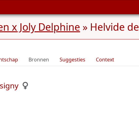
n x Joly Delphine
»
Helvide de
ntschap
Bronnen
Suggesties
Context
signy