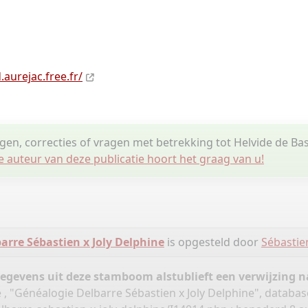
.aurejac.free.fr/
ngen, correcties of vragen met betrekking tot Helvide de Ba
e auteur van deze publicatie hoort het graag van u!
arre Sébastien x Joly Delphine
is opgesteld door
Sébastie
gegevens uit deze stamboom alstublieft een verwijzing
 , "Généalogie Delbarre Sébastien x Joly Delphine", databas