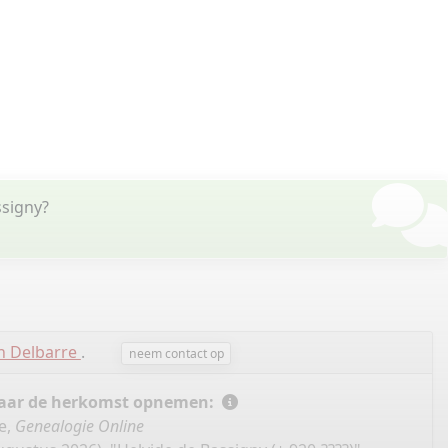
ssigny?
n Delbarre
.
neem contact op
 naar de herkomst opnemen:
e,
Genealogie Online