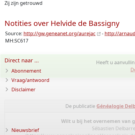
Zij zijn getrouwd
Notities over Helvide de Bassigny
Source:
http://gw.geneanet.org/aurejac
-
http://arnaud
MH:SC617
Direct naar ...
Heeft u aanvulli
D
Abonnement
Vraag/antwoord
Disclaimer
De publicatie
Généalogie Delb
Wilt u bij het overnemen van 
Sébastien Delbarre
Nieuwsbrief