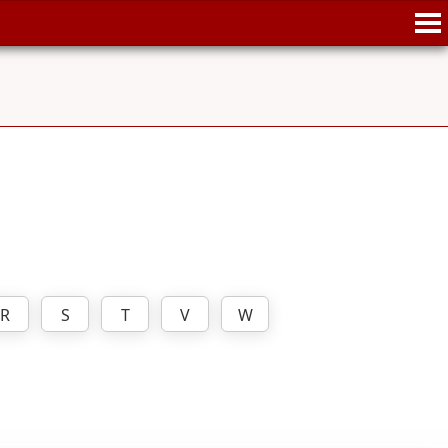
R
S
T
V
W