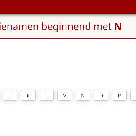
lienamen beginnend met
N
J
K
L
M
N
O
P