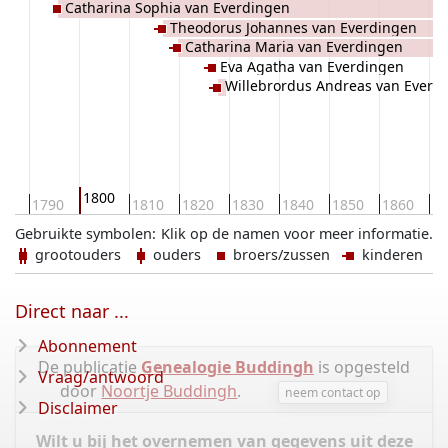
Catharina Sophia van Everdingen
Theodorus Johannes van Everdingen
Catharina Maria van Everdingen
Eva Agatha van Everdingen
Willebrordus Andreas van Everd
1800
80
1790
1810
1820
1830
1840
1850
1860
18
Gebruikte symbolen:
Klik op de namen voor meer informatie.
grootouders
ouders
broers/zussen
kinderen
Direct naar ...
Abonnement
De publicatie
Genealogie Buddingh
is opgesteld
Vraag/antwoord
door
Noortje Buddingh
.
neem contact op
Disclaimer
Wilt u bij het overnemen van gegevens uit deze