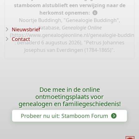
stamboom alstublieft een verwijzing naar de
herkomst opnemen:
Noortje Buddingh, "Genealogie Buddingh",
database,
Genealogie Online
Nieuwsbrief
(
https://www.genealogieonline.nl/genealogie-budding
Contact
: benaderd 6 augustus 2026), "Petrus Johannes
Josephus van Everdingen (1784-1865)".
Doe mee in de online
ontmoetingsplaats voor
genealogen en familiegeschiedenis!
Probeer nu uit: Stamboom Forum