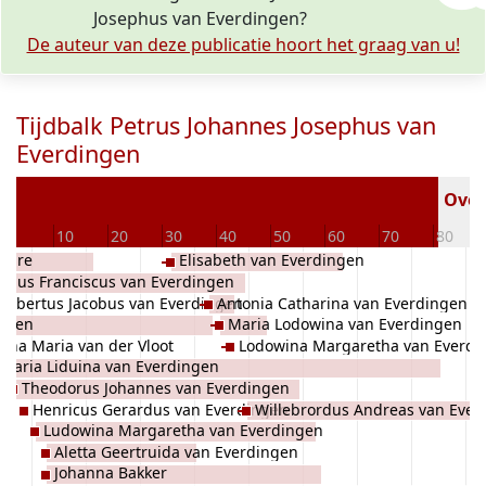
Josephus van Everdingen?
De auteur van deze publicatie hoort het graag van u!
Tijdbalk Petrus Johannes Josephus van
Everdingen
Overl
0
10
20
30
40
50
60
70
80
Febre
Elisabeth van Everdingen
cobus Franciscus van Everdingen
ijsbertus Jacobus van Everdingen
Antonia Catharina van Everdingen
ingen
Maria Lodowina van Everdingen
nna Maria van der Vloot
Lodowina Margaretha van Everdi
Maria Liduina van Everdingen
Theodorus Johannes van Everdingen
Henricus Gerardus van Everdingen
Willebrordus Andreas van Ever
Ludowina Margaretha van Everdingen
Aletta Geertruida van Everdingen
Johanna Bakker