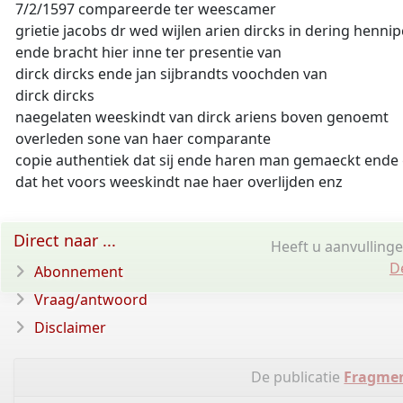
7/2/1597 compareerde ter weescamer
grietie jacobs dr wed wijlen arien dircks in dering henni
ende bracht hier inne ter presentie van
dirck dircks ende jan sijbrandts voochden van
dirck dircks
naegelaten weeskindt van dirck ariens boven genoemt
overleden sone van haer comparante
copie authentiek dat sij ende haren man gemaeckt ende
dat het voors weeskindt nae haer overlijden enz
Direct naar ...
Heeft u aanvullinge
D
Abonnement
Vraag/antwoord
Disclaimer
De publicatie
Fragmen