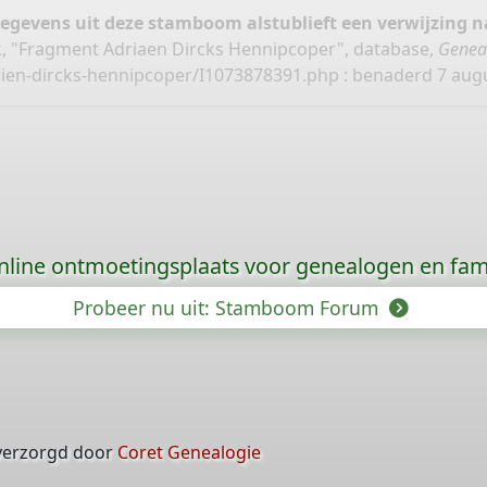
gegevens uit deze stamboom alstublieft een verwijzing
, "Fragment Adriaen Dircks Hennipcoper", database,
Genea
rien-dircks-hennipcoper/I1073878391.php
: benaderd 7 augus
nline ontmoetingsplaats voor genealogen en fami
Probeer nu uit: Stamboom Forum
verzorgd door
Coret Genealogie