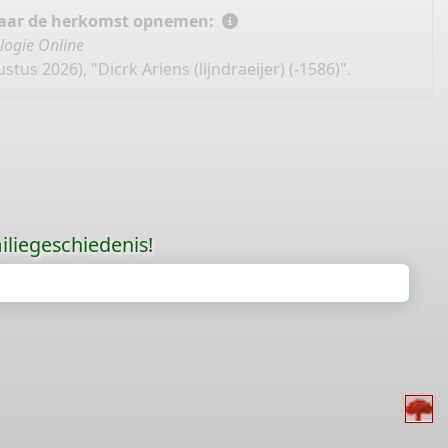
 naar de herkomst opnemen:
logie Online
tus 2026), "Dicrk Ariens (lijndraeijer) (-1586)".
liegeschiedenis!