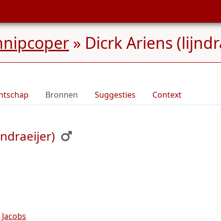
nnipcoper
»
Dicrk Ariens (lijndr
ntschap
Bronnen
Suggesties
Context
ndraeijer)
e Jacobs