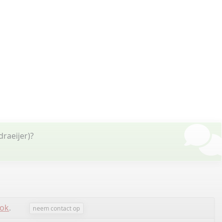
draeijer)?
lok
.
neem contact op