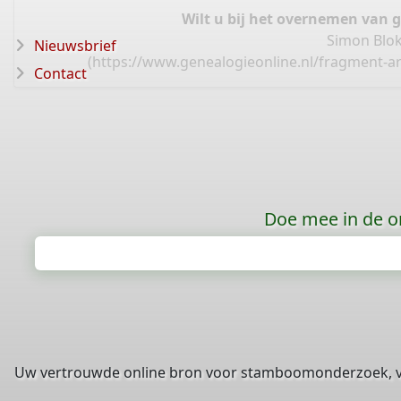
Wilt u bij het overnemen van 
Simon Blok
Nieuwsbrief
(
https://www.genealogieonline.nl/fragment-a
Contact
Doe mee in de o
Uw vertrouwde online bron voor stamboomonderzoek, 