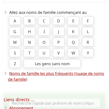
Allez aux noms de famille commençant au
A
B
C
D
E
F
G
H
I
J
K
L
M
N
O
P
Q
R
S
T
U
V
W
Y
Z
Les gens sans nom
Noms de famille les plus fréquents (nuage de noms
de famille)
Liens directs ...
Abonnement