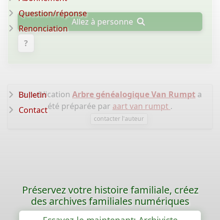
Question/réponse
Allez à personne
Renonciation
?
La publication
Arbre généalogique Van Rumpt
a
Bulletin
été préparée par
aart van rumpt
.
Contact
contacter l'auteur
Préservez votre histoire familiale, créez
des archives familiales numériques