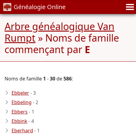
Généalogie Online
Arbre généalogique Van
Rumpt
» Noms de famille
commençant par
E
Noms de famille
1
-
30
de
586
:
Ebbeler
- 3
Ebbeling
- 2
Ebbers
- 1
Ebbink
- 4
Eberhard
- 1