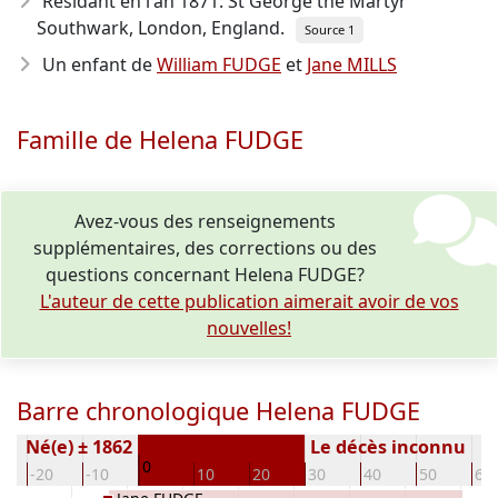
Résidant en l'an 1871: St George the Martyr
Southwark, London, England.
Source 1
Un enfant de
William FUDGE
et
Jane MILLS
Famille de Helena FUDGE
Avez-vous des renseignements
supplémentaires, des corrections ou des
questions concernant Helena FUDGE?
L'auteur de cette publication aimerait avoir de vos
nouvelles!
Barre chronologique Helena FUDGE
Né(e) ± 1862
Le décès inconnu
0
-20
-10
10
20
30
40
50
60