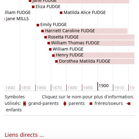
Jane FUDGE
WS
Eliza FUDGE
William FUDGE
Matilda Alice FUDGE
Jane MILLS
Emily FUDGE
Harriett Caroline FUDGE
Rosetta FUDGE
William Thomas FUDGE
William FUDGE
Henry FUDGE
Dorothea Matilda FUDGE
1900
1840
1850
1860
1870
1880
1890
1910
192
Symboles
Cliquez sur le nom pour plus d'information.
utilisés:
grand-parents
parents
frères/soeurs
enfants
Liens directs ...