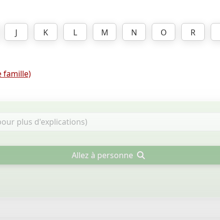
J
K
L
M
N
O
R
 famille)
Allez à personne