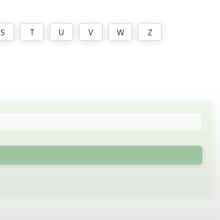
S
T
U
V
W
Z