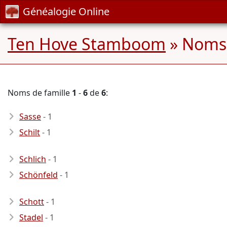
Généalogie Online
Ten Hove Stamboom
» Noms 
Noms de famille
1
-
6
de
6
:
Sasse
- 1
Schilt
- 1
Schlich
- 1
Schönfeld
- 1
Schott
- 1
Stadel
- 1