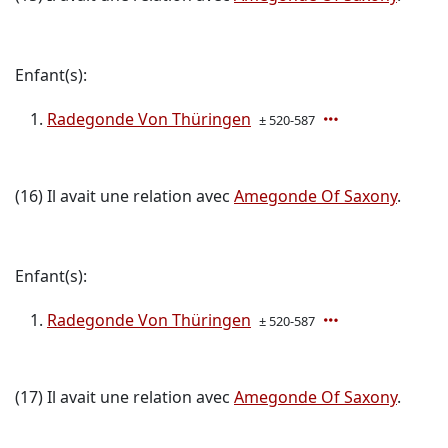
Enfant(s):
Radegonde Von Thüringen
± 520-587
(16) Il avait une relation avec
Amegonde Of Saxony
.
Enfant(s):
Radegonde Von Thüringen
± 520-587
(17) Il avait une relation avec
Amegonde Of Saxony
.