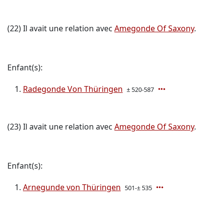
(22) Il avait une relation avec
Amegonde Of Saxony
.
Enfant(s):
Radegonde Von Thüringen
± 520-587
(23) Il avait une relation avec
Amegonde Of Saxony
.
Enfant(s):
Arnegunde von Thüringen
501-± 535