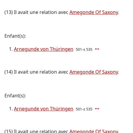
(13) Il avait une relation avec
Amegonde Of Saxony
.
Enfant(s):
Arnegunde von Thüringen
501-± 535
(14) Il avait une relation avec
Amegonde Of Saxony
.
Enfant(s):
Arnegunde von Thüringen
501-± 535
(15) Il avait une relation avec
Amegonde Of Saxony
.