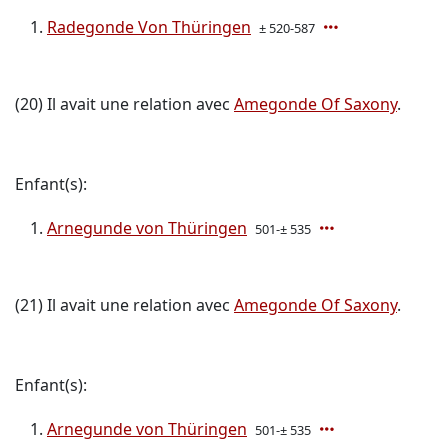
Radegonde Von Thüringen
± 520-587
(20) Il avait une relation avec
Amegonde Of Saxony
.
Enfant(s):
Arnegunde von Thüringen
501-± 535
(21) Il avait une relation avec
Amegonde Of Saxony
.
Enfant(s):
Arnegunde von Thüringen
501-± 535