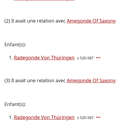
(2) Il avait une relation avec
Amegonde Of Saxony
.
Enfant(s):
Radegonde Von Thüringen
± 520-587
(3) Il avait une relation avec
Amegonde Of Saxony
.
Enfant(s):
Radegonde Von Thüringen
± 520-587