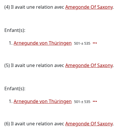
(4) Il avait une relation avec
Amegonde Of Saxony
.
Enfant(s):
Arnegunde von Thüringen
501-± 535
(5) Il avait une relation avec
Amegonde Of Saxony
.
Enfant(s):
Arnegunde von Thüringen
501-± 535
(6) Il avait une relation avec
Amegonde Of Saxony
.