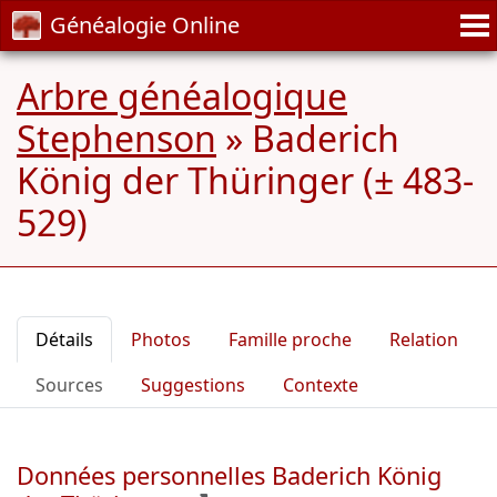
Généalogie Online
Arbre généalogique
Stephenson
»
Baderich
König der Thüringer (± 483-
529)
Détails
Photos
Famille proche
Relation
Sources
Suggestions
Contexte
Données personnelles Baderich König