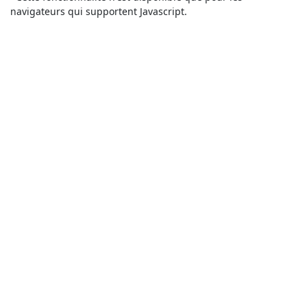
navigateurs qui supportent Javascript.