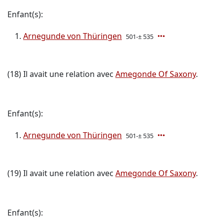
Enfant(s):
Arnegunde von Thüringen
501-± 535
(18) Il avait une relation avec
Amegonde Of Saxony
.
Enfant(s):
Arnegunde von Thüringen
501-± 535
(19) Il avait une relation avec
Amegonde Of Saxony
.
Enfant(s):