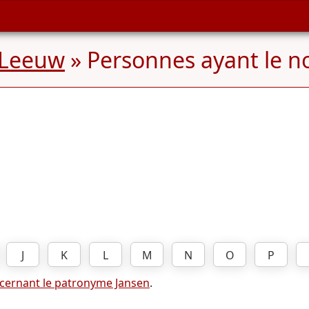
 Leeuw
» Personnes ayant le n
J
K
L
M
N
O
P
cernant le patronyme Jansen
.