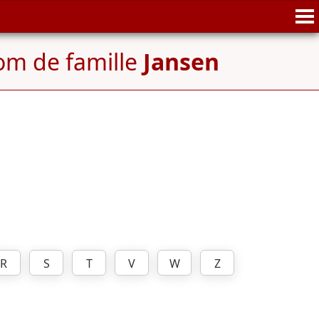
om de famille
Jansen
R
S
T
V
W
Z