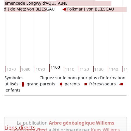
n Clémencede Longwy d'AQUITAINE
oid I de Metz von BLIESGAU
Folkmar I von BLIESGAU
1100
0
1070
1080
1090
1110
1120
1130
1140
115
Symboles
Cliquez sur le nom pour plus d'information.
utilisés:
grand-parents
parents
frères/soeurs
enfants
La publication
Arbre généalogique Willems
Liens directs ...
Hoogeloon-Best
a été préparée par
Kees Willems
.