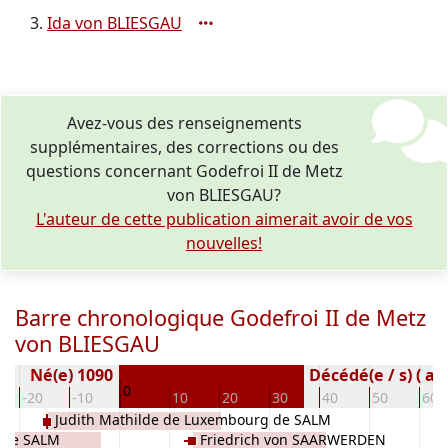
Ida von BLIESGAU
Avez-vous des renseignements
supplémentaires, des corrections ou des
questions concernant Godefroi II de Metz
von BLIESGAU?
L'auteur de cette publication aimerait avoir de vos
nouvelles!
Barre chronologique Godefroi II de Metz
von BLIESGAU
Né(e) 1090
Décédé(e / s) ( an
0
-20
-10
10
20
30
40
50
60
Judith Mathilde de Luxembourg de SALM
 de SALM
Friedrich von SAARWERDEN