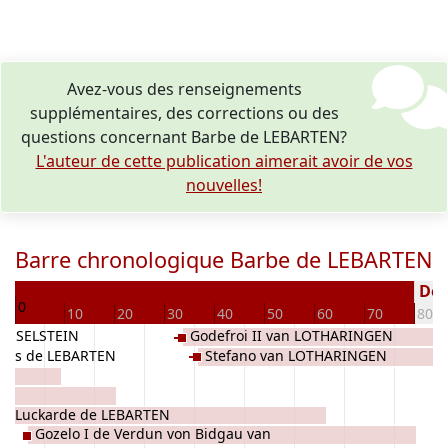
Avez-vous des renseignements
supplémentaires, des corrections ou des
questions concernant Barbe de LEBARTEN?
L'auteur de cette publication aimerait avoir de vos
nouvelles!
Barre chronologique Barbe de LEBARTEN
64
Décé
0
10
20
30
40
50
60
70
80
LINSELSTEIN
Godefroi II van LOTHARINGEN
nes de LEBARTEN
Stefano van LOTHARINGEN
N
Luckarde de LEBARTEN
Gozelo I de Verdun von Bidgau van