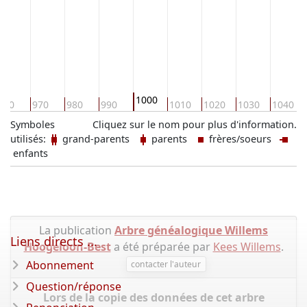
LOTHARINGEN
1000
960
970
980
990
1010
1020
1030
1040
Symboles
Cliquez sur le nom pour plus d'information.
utilisés:
grand-parents
parents
frères/soeurs
enfants
La publication
Arbre généalogique Willems
Liens directs ...
Hoogeloon-Best
a été préparée par
Kees Willems
.
Abonnement
contacter l'auteur
Question/réponse
Lors de la copie des données de cet arbre