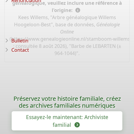
Renonciation
généalogique, veuillez inclure une référence à
l'origine:
Kees Willems, "Arbre généalogique Willems
Hoogeloon-Best", base de données,
Généalogie
Online
(
https://www.genealogieonline.nl/stamboom-willems-
Bulletin
: consultée 8 août 2026), "Barbe de LEBARTEN (±
Contact
964-1044)".
Préservez votre histoire familiale, créez
des archives familiales numériques
Essayez-le maintenant: Archiviste
familial