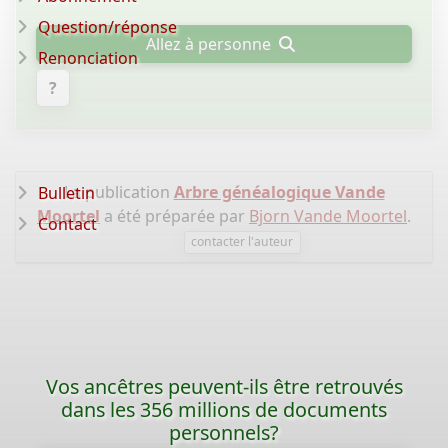
Question/réponse
Allez à personne
Renonciation
?
La publication
Arbre généalogique Vande
Bulletin
Moortel
a été préparée par
Bjorn Vande Moortel
.
Contact
contacter l'auteur
Vos ancêtres peuvent-ils être retrouvés
dans les 356 millions de documents
personnels?