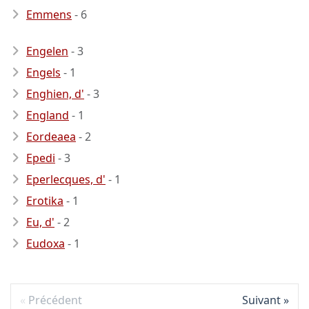
Emmens
- 6
Engelen
- 3
Engels
- 1
Enghien, d'
- 3
England
- 1
Eordeaea
- 2
Epedi
- 3
Eperlecques, d'
- 1
Erotika
- 1
Eu, d'
- 2
Eudoxa
- 1
Précédent
Suivant