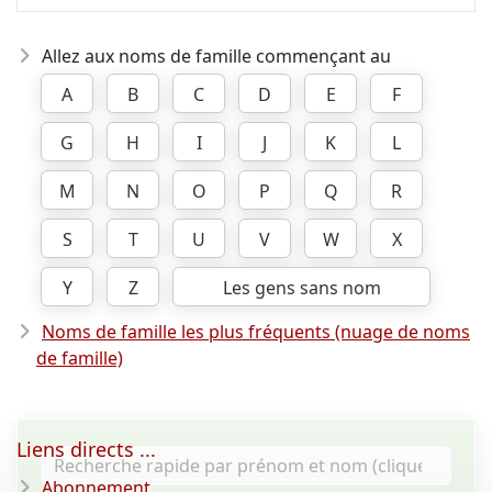
Allez aux noms de famille commençant au
A
B
C
D
E
F
G
H
I
J
K
L
M
N
O
P
Q
R
S
T
U
V
W
X
Y
Z
Les gens sans nom
Noms de famille les plus fréquents (nuage de noms
de famille)
Liens directs ...
Abonnement