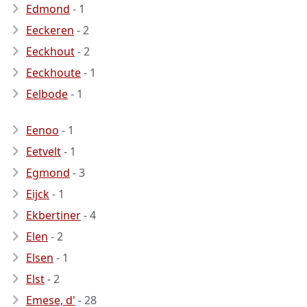
Edmond
- 1
Eeckeren
- 2
Eeckhout
- 2
Eeckhoute
- 1
Eelbode
- 1
Eenoo
- 1
Eetvelt
- 1
Egmond
- 3
Eijck
- 1
Ekbertiner
- 4
Elen
- 2
Elsen
- 1
Elst
- 2
Emese, d'
- 28