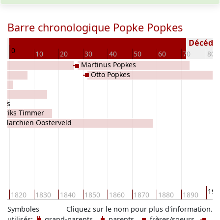
Barre chronologique Popke Popkes
20
Décédé(e
0
10
20
30
40
50
60
70
80
Martinus Popkes
Otto Popkes
kes
ndriks Timmer
Marchien Oosterveld
190
0
1820
1830
1840
1850
1860
1870
1880
1890
Symboles
Cliquez sur le nom pour plus d'information.
utilisés:
grand-parents
parents
frères/soeurs