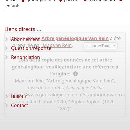
enfants
Liens directs ...
La publication
Arbre généalogique Van Rein
a été
Abonnement
préparée par
Max van Rein
.
contacter l'auteur
Question/réponse
Renonciation
Lors de la copie des données de cet arbre
généalogique, veuillez inclure une référence à
l'origine:
Max van Rein, "Arbre généalogique Van Rein",
base de données,
Généalogie Online
(
https://www.genealogieonline.nl/stamboom-van-rein/
Bulletin
: consultée 6 août 2026), "Popke Popkes (1820-
Contact
1892)".