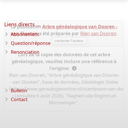
Liens directs ...
La publication
Arbre généalogique van Dooren -
van Slooten
a été préparée par
Rien van Dooren
.
Abonnement
contacter l'auteur
Question/réponse
Renonciation
Lors de la copie des données de cet arbre
généalogique, veuillez inclure une référence à
l'origine:
Rien van Dooren, "Arbre généalogique van Dooren
- van Slooten", base de données,
Généalogie Online
(
https://www.genealogieonline.nl/stamboom-van-door
Bulletin
: consultée 6 août 2026), "Ragnetrude Regintrud
Contact
Merowinger".