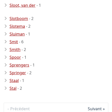
Sloot, van der
- 1
Slotboom
- 2
Slotema
- 2
Sluiman
- 1
Smit
- 6
Smith
- 2
Spoor
- 1
Sprengers
- 1
Springer
- 2
Staal
- 1
Stal
- 2
Précédent
Suivant