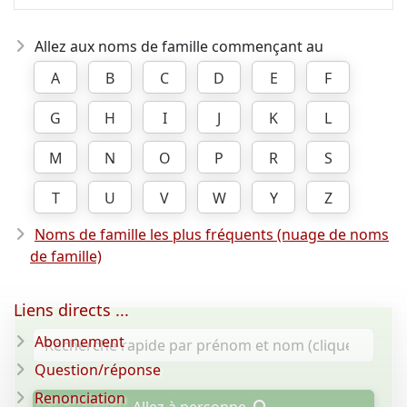
Allez aux noms de famille commençant au
A
B
C
D
E
F
G
H
I
J
K
L
M
N
O
P
R
S
T
U
V
W
Y
Z
Noms de famille les plus fréquents (nuage de noms
de famille)
Liens directs ...
Abonnement
Question/réponse
Renonciation