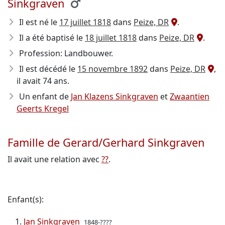
Sinkgraven
Il est né le
17 juillet 1818
dans
Peize, DR
.
Il a été baptisé le
18 juillet 1818
dans
Peize, DR
.
Profession: Landbouwer.
Il est décédé le
15 novembre 1892
dans
Peize, DR
,
il avait 74 ans.
Un enfant de
Jan Klazens Sinkgraven
et
Zwaantien
Geerts Kregel
Famille de Gerard/Gerhard Sinkgraven
Il avait une relation avec
??
.
Enfant(s):
Jan Sinkgraven
1848-????