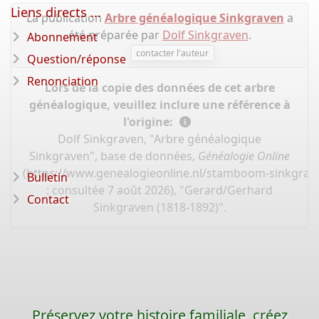
Liens directs ...
La publication
Arbre généalogique Sinkgraven
a
été préparée par
Dolf Sinkgraven
.
Abonnement
contacter l'auteur
Question/réponse
Renonciation
Lors de la copie des données de cet arbre
généalogique, veuillez inclure une référence à
l'origine:
Dolf Sinkgraven, "Arbre généalogique
Sinkgraven", base de données,
Généalogie Online
(
https://www.genealogieonline.nl/stamboom-sinkgrav
Bulletin
: consultée 7 août 2026), "Gerard/Gerhard
Contact
Sinkgraven (1818-1892)".
Préservez votre histoire familiale, créez