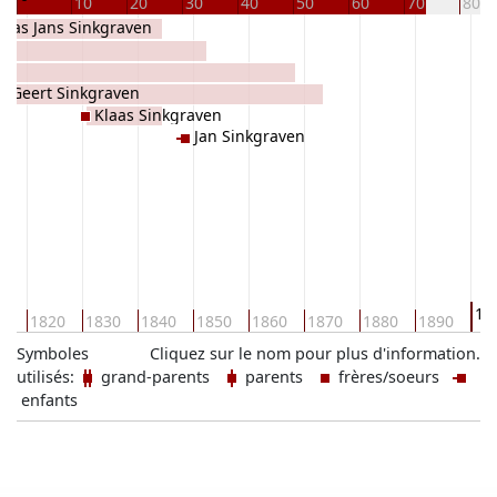
10
20
30
40
50
60
70
80
laas Jans Sinkgraven
en
Geert Sinkgraven
Klaas Sinkgraven
Jan Sinkgraven
19
10
1820
1830
1840
1850
1860
1870
1880
1890
Symboles
Cliquez sur le nom pour plus d'information.
utilisés:
grand-parents
parents
frères/soeurs
enfants