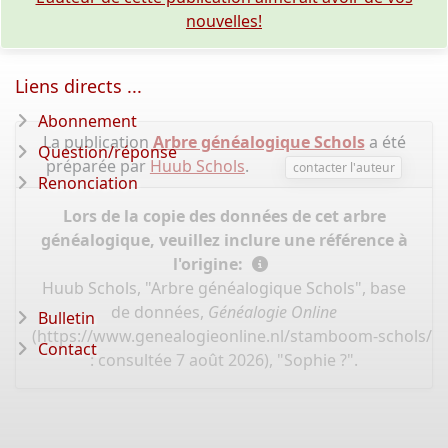
nouvelles!
Liens directs ...
Abonnement
La publication
Arbre généalogique Schols
a été
Question/réponse
préparée par
Huub Schols
.
contacter l'auteur
Renonciation
Lors de la copie des données de cet arbre
généalogique, veuillez inclure une référence à
l'origine:
Huub Schols, "Arbre généalogique Schols", base
de données,
Généalogie Online
Bulletin
(
https://www.genealogieonline.nl/stamboom-schols/I
Contact
: consultée 7 août 2026), "Sophie ?".