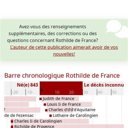
Avez-vous des renseignements
supplémentaires, des corrections ou des
questions concernant Rothilde de France?
L'auteur de cette publication aimerait avoir de vos
nouvelles!
Barre chronologique Rothilde de France
Né(e) 843
Le décès inconnu
0
30
-20
-10
10
20
30
40
50
Judith de France
Louis Ii de France
orf
Charles d'd'd'd'Aquitaine
trude de Fezensac
Lothaire de Carolingien
Charles Ii de Carolingien
Richilde de Provence