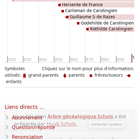
Hersente de France
Carloman de Carolingien
Guillaume Ii de Razes
Godehilde de Carolingien
Rothilde Carolingien
90
0
820
830
840
850
860
870
880
890
Symboles
Cliquez sur le nom pour plus d'information.
utilisés:
grand-parents
parents
frères/soeurs
enfants
Liens directs ...
La publication
Arbre généalogique Schols
a été
Abonnement
préparée par
Huub Schols
.
contacter l'auteur
Question/réponse
Renonciation