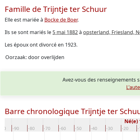
Famille de Trijntje ter Schuur
Elle est mariée à
Bocke de Boer
.
Ils se sont mariés le
5 mai 1882
à
opsterland, Friesland, 
Les époux ont divorcé en 1923.
Oorzaak: door overlijden
Avez-vous des renseignements su
L'aut
Barre chronologique Trijntje ter Schu
Né(e)
100
-90
-80
-70
-60
-50
-40
-30
-20
-