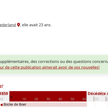
Nederland
, elle avait 23 ans.
pplémentaires, des corrections ou des questions concernan
eur de cette publication aimerait avoir de vos nouvelles!
ur
 1859
Décédé(e / 
0
10
10
20
30
40
50
60
70
Bocke de Boer