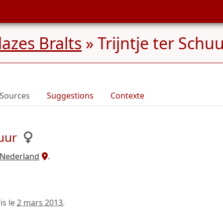
azes Bralts
»
Trijntje ter Schu
Sources
Suggestions
Contexte
uur
 Nederland
.
is le
2 mars 2013
.