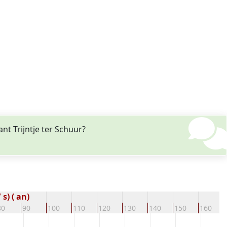
t Trijntje ter Schuur?
s) ( an)
80
90
100
110
120
130
140
150
160