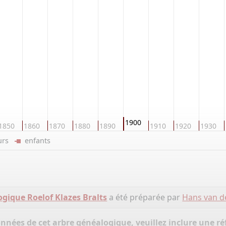
1900
1850
1860
1870
1880
1890
1910
1920
1930
eurs
enfants
gique Roelof Klazes Bralts
a été préparée par
Hans van d
onnées de cet arbre généalogique, veuillez inclure une réf