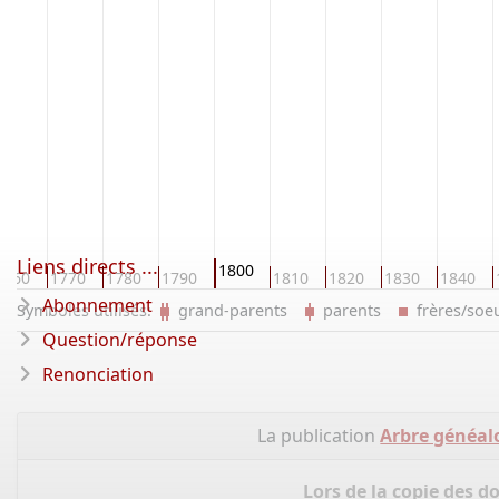
Liens directs ...
1800
1760
1770
1780
1790
1810
1820
1830
1840
Abonnement
Symboles utilisés:
grand-parents
parents
frères/so
Question/réponse
Renonciation
La publication
Arbre généalo
Lors de la copie des d