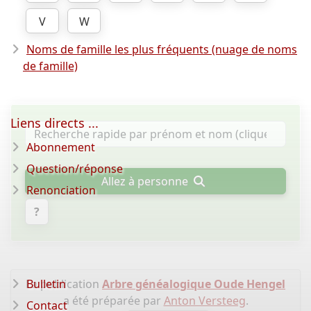
V
W
Noms de famille les plus fréquents (nuage de noms
de famille)
Liens directs ...
Abonnement
Question/réponse
Allez à personne
Renonciation
?
La publication
Bulletin
Arbre généalogique Oude Hengel
a été préparée par
Anton Versteeg
.
Contact