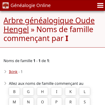
Généalogie Online
Arbre généalogique Oude
Hengel
» Noms de famille
commençant par
I
Noms de famille
1
-
1
de
1
:
Ikink
- 1
Allez aux noms de famille commençant au
B
G
H
I
K
L
M
N
O
P
R
S