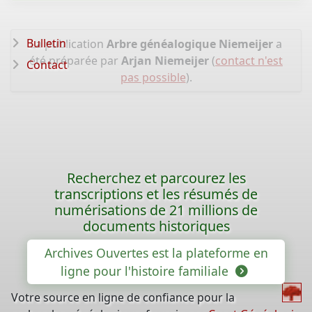
Bulletin
La publication
Arbre généalogique Niemeijer
a
été préparée par
Arjan Niemeijer
(
contact n'est
Contact
pas possible
).
Recherchez et parcourez les
transcriptions et les résumés de
numérisations de 21 millions de
documents historiques
Archives Ouvertes est la plateforme en
ligne pour l'histoire familiale
Votre source en ligne de confiance pour la