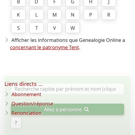
B
D
F
G
H
J
K
L
M
N
P
R
S
T
V
W
Afficher les informations que Genealogie Online a
concernant le patronyme Tent
.
Liens directs ...
Abonnement
Question/réponse
Allez à personne
Renonciation
?