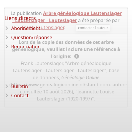
La publication
Arbre généalogique Lautenslager
Liens directs ...
- Lauterslager - Lauteslager
a été préparée par
Frank Lautenslager
.
Abonnement
contacter l'auteur
Question/réponse
Lors de la copie des données de cet arbre
Renonciation
généalogique, veuillez inclure une référence à
l'origine:
Frank Lautenslager, "Arbre généalogique
Lautenslager - Lauterslager - Lauteslager", base
de données,
Généalogie Online
(
https://www.genealogieonline.nl/stamboom-lautensla
Bulletin
: consultée 10 août 2026), "Jeannette Louise
Contact
Lauterslager (1920-1997)".