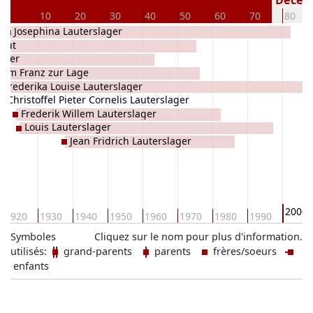
0
Décédé(
0
10
20
30
40
50
60
70
80
Josephina Lauterslager
chut
ager
elm Franz zur Lage
Frederika Louise Lauterslager
Christoffel Pieter Cornelis Lauterslager
Frederik Willem Lauterslager
Louis Lauterslager
Jean Fridrich Lauterslager
2000
1920
1930
1940
1950
1960
1970
1980
1990
Symboles
Cliquez sur le nom pour plus d'information.
utilisés:
grand-parents
parents
frères/soeurs
enfants