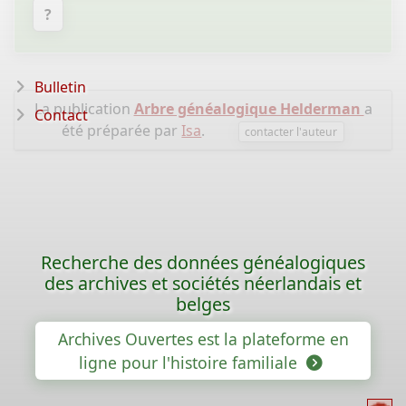
?
Bulletin
La publication
Arbre généalogique Helderman
a
Contact
été préparée par
Isa
.
contacter l'auteur
Recherche des données généalogiques
des archives et sociétés néerlandais et
belges
Archives Ouvertes est la plateforme en
ligne pour l'histoire familiale