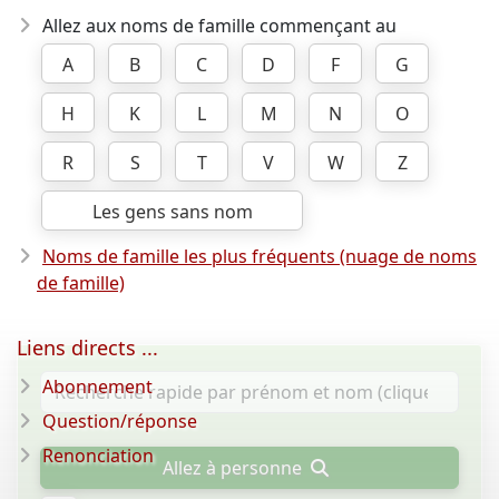
Allez aux noms de famille commençant au
A
B
C
D
F
G
H
K
L
M
N
O
R
S
T
V
W
Z
Les gens sans nom
Noms de famille les plus fréquents (nuage de noms
de famille)
Liens directs ...
Abonnement
Question/réponse
Renonciation
Allez à personne