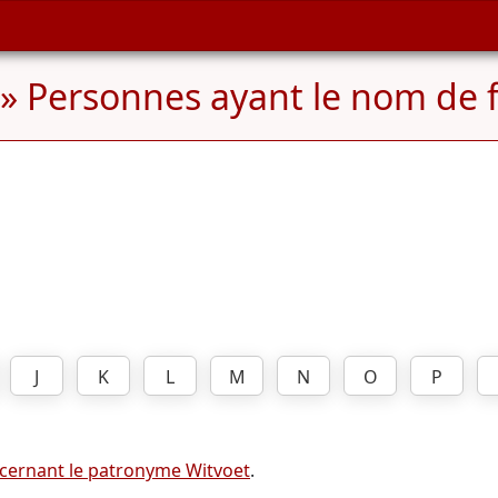
» Personnes ayant le nom de 
J
K
L
M
N
O
P
cernant le patronyme Witvoet
.