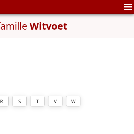
famille
Witvoet
R
S
T
V
W