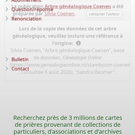
Abonnement
La publication
Arbre généalogique Coenen
a été
Question/réponse
préparée par
Silvia Coenen
.
contacter l'auteur
Renonciation
Lors de la copie des données de cet arbre
généalogique, veuillez inclure une référence à
l'origine:
Silvia Coenen, "Arbre généalogique Coenen", base
de données,
Généalogie Online
Bulletin
(
https://www.genealogieonline.nl/stamboom-coenen/I
Contact
: consultée 6 août 2026), "Sandra Beumer".
Recherchez près de 3 millions de cartes
de prières provenant de collections de
particuliers, d'associations et d'archives