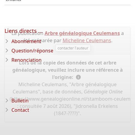
Liens directs ...
La publication
Arbre généalogique Ceulemans
a
été préparée par
Micheline Ceulemans
.
Abonnement
contacter l'auteur
Question/réponse
Renonciation
Lors de la copie des données de cet arbre
généalogique, veuillez inclure une référence à
l'origine:
Micheline Ceulemans, "Arbre généalogique
Ceulemans", base de données,
Généalogie Online
(
https://www.genealogieonline.nl/stamboom-ceulema
Bulletin
: consultée 7 août 2026), "Jidronella Erkelens
Contact
(1847-????)".