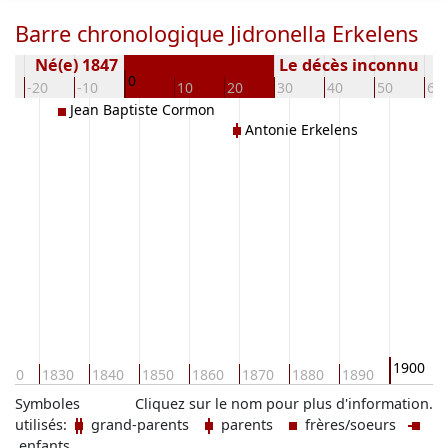
Barre chronologique Jidronella Erkelens
Né(e) 1847
Le décès inconnu
0
-20
-10
10
20
30
40
50
60
Jean Baptiste Cormon
Antonie Erkelens
1900
820
1830
1840
1850
1860
1870
1880
1890
Symboles
Cliquez sur le nom pour plus d'information.
utilisés:
grand-parents
parents
frères/soeurs
enfants