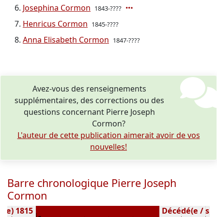
Josephina Cormon
1843-????
Henricus Cormon
1845-????
Anna Elisabeth Cormon
1847-????
Avez-vous des renseignements
supplémentaires, des corrections ou des
questions concernant Pierre Joseph
Cormon?
L'auteur de cette publication aimerait avoir de vos
nouvelles!
Barre chronologique Pierre Joseph
Cormon
é(e) 1815
Décédé(e / s) (