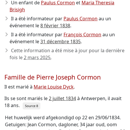
Un enfant de
Paulus Cormon
et
Maria Theresia
Brisigh
Il a été informateur par
Paulus Cormon
au un
événement le
8 février 1838
.
Il a été informateur par
François Cormon
au un
événement le
31 décembre 1835
.
Cette information a été mise à jour pour la dernière
fois le
2 mars 2025
.
Famille de Pierre Joseph Cormon
Il est marié à
Marie Louise Dyck
.
Ils se sont mariés le
2 juillet 1834
à Antwerpen, il avait
18 ans.
Source 8
Het huwelijk werd afgekondigd op 22 en 29/06/1834.
Getuigen: Jean Cormon, dagloner, 34 jaar oud, oom