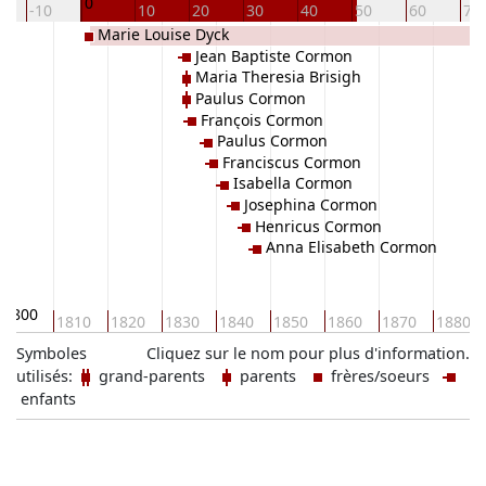
0
-10
10
20
30
40
50
60
70
Marie Louise Dyck
Jean Baptiste Cormon
Maria Theresia Brisigh
Paulus Cormon
François Cormon
Paulus Cormon
Franciscus Cormon
Isabella Cormon
Josephina Cormon
Henricus Cormon
Anna Elisabeth Cormon
1800
1810
1820
1830
1840
1850
1860
1870
1880
Symboles
Cliquez sur le nom pour plus d'information.
utilisés:
grand-parents
parents
frères/soeurs
enfants