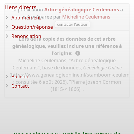
Liens directs ...
La publication
Arbre généalogique Ceulemans
a
été préparée par
Micheline Ceulemans
.
Abonnement
contacter l'auteur
Question/réponse
Renonciation
Lors de la copie des données de cet arbre
généalogique, veuillez inclure une référence à
l'origine:
Micheline Ceulemans, "Arbre généalogique
Ceulemans", base de données,
Généalogie Online
(
https://www.genealogieonline.nl/stamboom-ceulema
Bulletin
: consultée 6 août 2026), "Pierre Joseph Cormon
Contact
(1815-< 1866)".