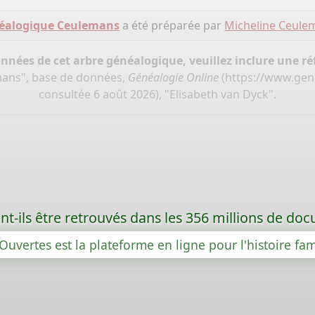
néalogique Ceulemans
a été préparée par
Micheline Ceule
onnées de cet arbre généalogique, veuillez inclure une réf
mans", base de données,
Généalogie Online
(
https://www.gen
consultée 6 août 2026), "Elisabeth van Dyck".
t-ils être retrouvés dans les 356 millions de d
Ouvertes est la plateforme en ligne pour l'histoire fam