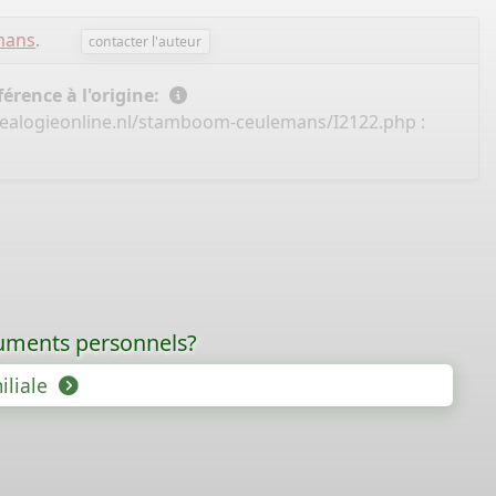
mans
.
contacter l'auteur
érence à l'origine:
ealogieonline.nl/stamboom-ceulemans/I2122.php
:
ocuments personnels?
iliale