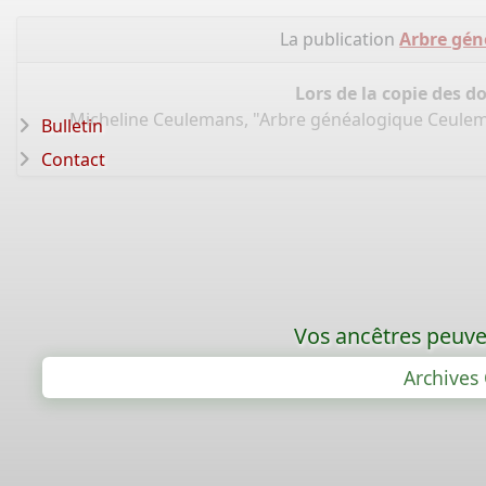
La publication
Arbre gé
Lors de la copie des d
Micheline Ceulemans, "Arbre généalogique Ceule
Bulletin
Contact
Vos ancêtres peuven
Archives 