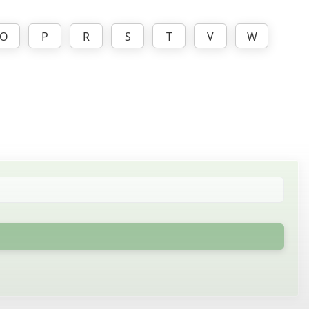
O
P
R
S
T
V
W