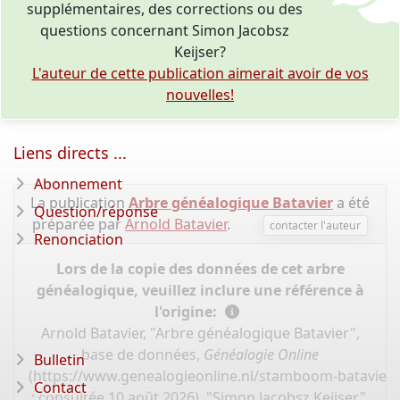
supplémentaires, des corrections ou des
questions concernant Simon Jacobsz
Keijser?
L'auteur de cette publication aimerait avoir de vos
nouvelles!
Liens directs ...
Abonnement
La publication
Arbre généalogique Batavier
a été
Question/réponse
préparée par
Arnold Batavier
.
contacter l'auteur
Renonciation
Lors de la copie des données de cet arbre
généalogique, veuillez inclure une référence à
l'origine:
Arnold Batavier, "Arbre généalogique Batavier",
base de données,
Généalogie Online
Bulletin
(
https://www.genealogieonline.nl/stamboom-batavier/
Contact
: consultée 10 août 2026), "Simon Jacobsz Keijser".