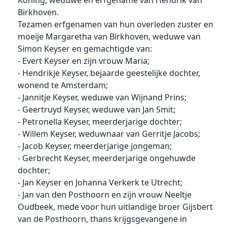
Koning, weduwe en erfgename van Hendrik van
Birkhoven.
Tezamen erfgenamen van hun overleden zuster en
moeije Margaretha van Birkhoven, weduwe van
Simon Keyser en gemachtigde van:
- Evert Keyser en zijn vrouw Maria;
- Hendrikje Keyser, bejaarde geestelijke dochter,
wonend te Amsterdam;
- Jannitje Keyser, weduwe van Wijnand Prins;
- Geertruyd Keyser, weduwe van Jan Smit;
- Petronella Keyser, meerderjarige dochter;
- Willem Keyser, weduwnaar van Gerritje Jacobs;
- Jacob Keyser, meerderjarige jongeman;
- Gerbrecht Keyser, meerderjarige ongehuwde
dochter;
- Jan Keyser en Johanna Verkerk te Utrecht;
- Jan van den Posthoorn en zijn vrouw Neeltje
Oudbeek, mede voor hun uitlandige broer Gijsbert
van de Posthoorn, thans krijgsgevangene in