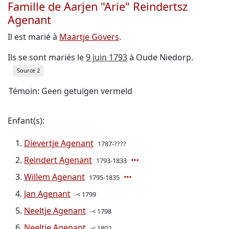
Famille de Aarjen "Arie" Reindertsz
Agenant
Il est marié à
Maartje Govers
.
Ils se sont mariés le
9 juin 1793
à Oude Niedorp.
Source 2
Témoin: Geen getuigen vermeld
Enfant(s):
Dievertje Agenant
1787-????
Reindert Agenant
1793-1833
Willem Agenant
1795-1835
Jan Agenant
-< 1799
Neeltje Agenant
-< 1798
Neeltje Agenant
-< 1802