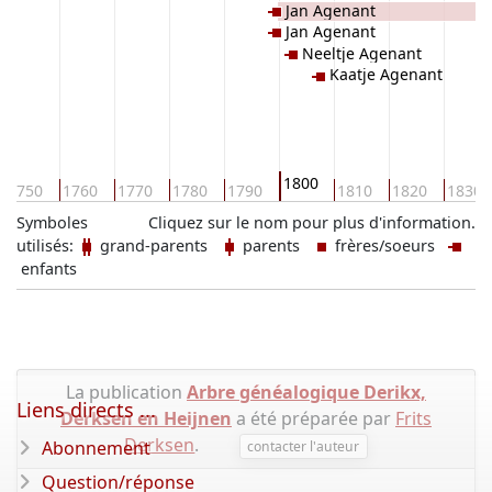
Jan Agenant
Jan Agenant
Neeltje Agenant
Kaatje Agenant
1800
1750
1760
1770
1780
1790
1810
1820
1830
Symboles
Cliquez sur le nom pour plus d'information.
utilisés:
grand-parents
parents
frères/soeurs
enfants
La publication
Arbre généalogique Derikx,
Liens directs ...
Derksen en Heijnen
a été préparée par
Frits
Derksen
.
Abonnement
contacter l'auteur
Question/réponse