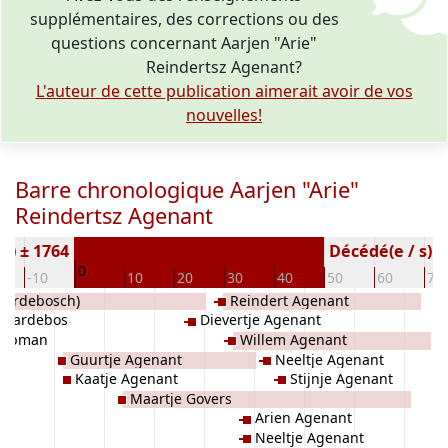
supplémentaires, des corrections ou des
questions concernant Aarjen "Arie"
Reindertsz Agenant?
L'auteur de cette publication aimerait avoir de vos
nouvelles!
Barre chronologique Aarjen "Arie"
Reindertsz Agenant
/s) ± 1764
Décédé(e / s) ( 
0
-10
10
20
30
40
50
60
70
Peerdebosch)
Reindert Agenant
 Paardebos
Dievertje Agenant
 Hopman
Willem Agenant
Guurtje Agenant
Neeltje Agenant
Kaatje Agenant
Stijnje Agenant
Maartje Govers
Arien Agenant
Neeltje Agenant