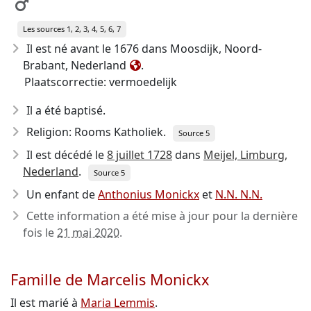
Les sources 1, 2, 3, 4, 5, 6, 7
Il est né avant le 1676
dans Moosdijk, Noord-
Brabant, Nederland
.
Plaatscorrectie: vermoedelijk
Il a été baptisé.
Religion: Rooms Katholiek.
Source 5
Il est décédé le
8 juillet 1728
dans
Meijel, Limburg,
Nederland
.
Source 5
Un enfant de
Anthonius Monickx
et
N.N. N.N.
Cette information a été mise à jour pour la dernière
fois le
21 mai 2020
.
Famille de Marcelis Monickx
Il est marié à
Maria Lemmis
.