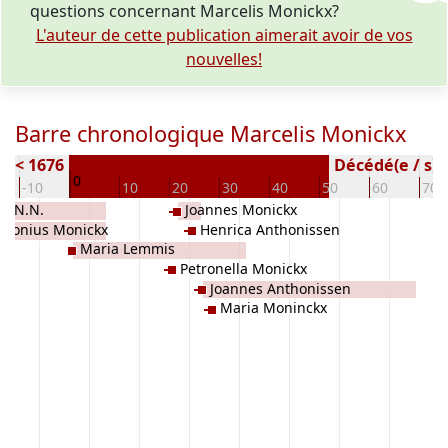
questions concernant Marcelis Monickx?
L'auteur de cette publication aimerait avoir de vos
nouvelles!
Barre chronologique Marcelis Monickx
e) < 1676
Décédé(e / s) (
0
-10
10
20
30
40
50
60
70
N. N.N.
Joannes Monickx
thonius Monickx
Henrica Anthonissen
Maria Lemmis
Petronella Monickx
Joannes Anthonissen
Maria Moninckx