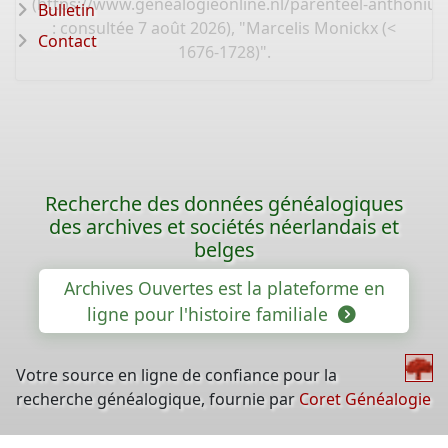
(
https://www.genealogieonline.nl/parenteel-anthoniu
Bulletin
: consultée 7 août 2026), "Marcelis Monickx (<
Contact
1676-1728)".
Recherche des données généalogiques
des archives et sociétés néerlandais et
belges
Archives Ouvertes est la plateforme en
ligne pour l'histoire familiale
Votre source en ligne de confiance pour la
recherche généalogique, fournie par
Coret Généalogie