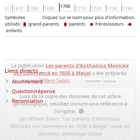
1700
660
1670
1680
1690
1710
1720
1730
1740
Symboles
Cliquez sur le nom pour plus d'information.
utilisés:
grand-parents
parents
frères/soeurs
enfants
La publication
Les parents d'Anthonius Monickx
Liens directs ...
ont commencé en 1656 à Meijel
a été préparée
par
Jan-Willem Selen
.
Abonnement
contacter l'auteur
Question/réponse
Lors de la copie des données de cet arbre
Renonciation
généalogique, veuillez inclure une référence à
l'origine:
Jan-Willem Selen, "Les parents d'Anthonius
Monickx ont commencé en 1656 à Meijel", base de
données,
Généalogie Online