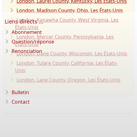
London, Laurel County, Kentucky, Les États-Unis
London, Madison County, Ohio, Les États-Unis
London, Kanawha County, West Virginia, Les
Liens directs ...
États-Unis
Abonnement
London, Mercer County, Pennsylvania, Les
Question/réponse
États-Unis
Renonciation
London, Dane County, Wisconsin, Les États-Unis
London, Tulare County, California, Les États-
Unis
London, Lane County, Oregon, Les États-Unis
Bulletin
Contact