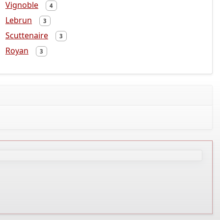
Vignoble
4
Lebrun
3
Scuttenaire
3
Royan
3