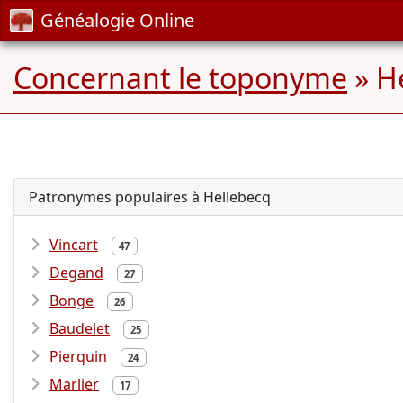
Généalogie Online
Concernant le toponyme
» He
Patronymes populaires à Hellebecq
Vincart
47
Degand
27
Bonge
26
Baudelet
25
Pierquin
24
Marlier
17