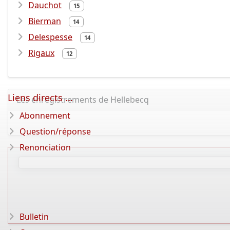
Dauchot
15
Bierman
14
Delespesse
14
Rigaux
12
Liens directs ...
Les enregistrements de Hellebecq
Abonnement
Question/réponse
Renonciation
Bulletin