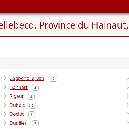
llebecq, Province du Hainaut,
Coppenolle, van
12
Hannart
8
Rigaut
8
Dubois
7
Doclot
7
Dutillieu
7