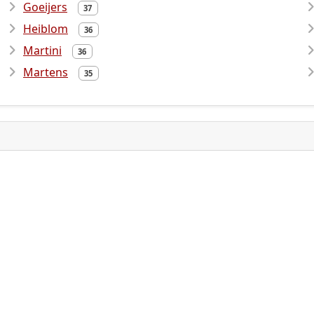
Goeijers
37
Heiblom
36
Martini
36
Martens
35