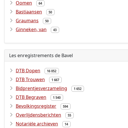
Oomen
64
Bastiaansen
50
Graumans
50
Ginneken, van
43
Les enregistrements de Bavel
DTB Dopen
16 052
DTB Trouwen
1 667
Bidprentjesverzameling
1 652
DTB Begraven
1 540
Bevolkingsregister
594
Overlijdensberichten
55
Notariële archieven
14