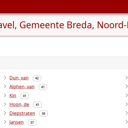
avel, Gemeente Breda, Noord-
Dun, van
42
Alphen, van
41
Kin
41
Hoon, de
41
Diepstraten
39
Jansen
37