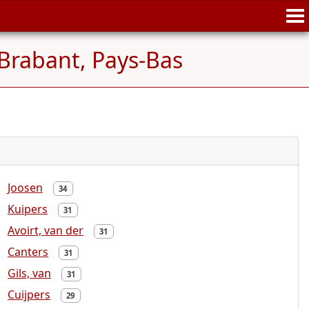
Brabant, Pays-Bas
Joosen
34
Kuipers
31
Avoirt, van der
31
Canters
31
Gils, van
31
Cuijpers
29