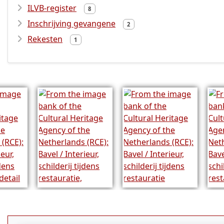
ILVB-register
8
Inschrijving gevangene
2
Rekesten
1