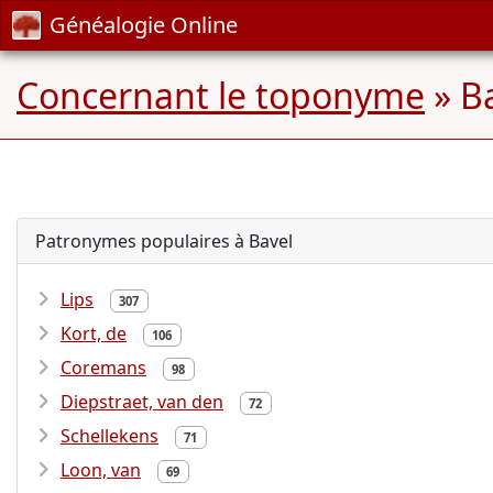
Généalogie Online
Concernant le toponyme
» B
Patronymes populaires à Bavel
Lips
307
Kort, de
106
Coremans
98
Diepstraet, van den
72
Schellekens
71
Loon, van
69