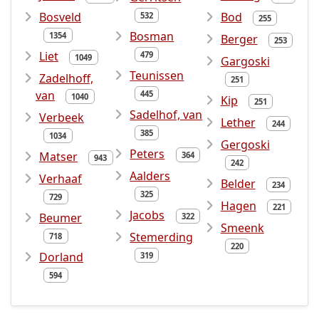
Bosveld
Bod
532
255
Bosman
1354
Berger
253
Liet
479
1049
Gargoski
Teunissen
Zadelhoff,
251
van
445
1040
Kip
251
Sadelhof, van
Verbeek
Lether
244
385
1034
Gergoski
Peters
Matser
364
943
242
Aalders
Verhaaf
Belder
234
325
729
Hagen
221
Jacobs
Beumer
322
Smeenk
Stemerding
718
220
Dorland
319
594