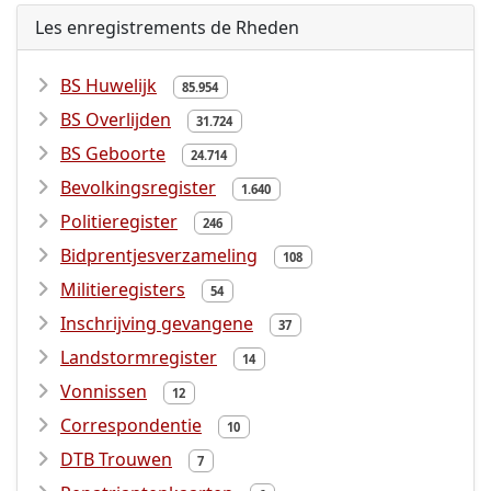
Les enregistrements de Rheden
BS Huwelijk
85.954
BS Overlijden
31.724
BS Geboorte
24.714
Bevolkingsregister
1.640
Politieregister
246
Bidprentjesverzameling
108
Militieregisters
54
Inschrijving gevangene
37
Landstormregister
14
Vonnissen
12
Correspondentie
10
DTB Trouwen
7