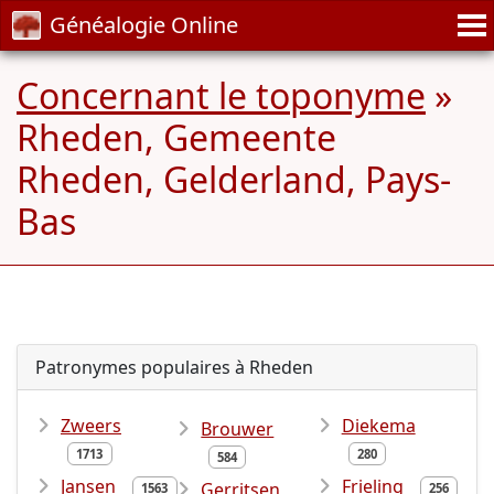
Généalogie Online
Concernant le toponyme
»
Rheden, Gemeente
Rheden, Gelderland, Pays-
Bas
Patronymes populaires à Rheden
Zweers
Diekema
Brouwer
1713
280
584
Jansen
Frieling
Gerritsen
1563
256