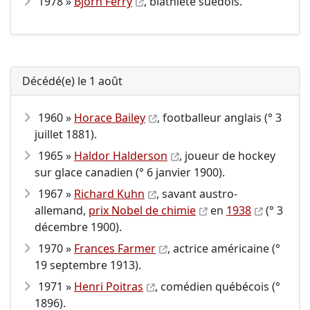
1978 »
Björn Ferry
, biathlète suédois.
Décédé(e) le 1 août
1960 »
Horace Bailey
, footballeur anglais (° 3
juillet 1881).
1965 »
Haldor Halderson
, joueur de hockey
sur glace canadien (° 6 janvier 1900).
1967 »
Richard Kuhn
, savant austro-
allemand,
prix Nobel de chimie
en
1938
(° 3
décembre 1900).
1970 »
Frances Farmer
, actrice américaine (°
19 septembre 1913).
1971 »
Henri Poitras
, comédien québécois (°
1896).