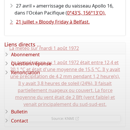
27 avril » amerrissage du vaisseau Apollo 16,
dans l'Océan Pacifique (
0°43′S, 156°13′O).
21 juillet » Bloody Friday à Belfast.
Liens directs ...
La météo sur mardi 1 août 1972
Abonnement
La température au 1 août 1972 était entre 12,4 et
Question/réponse
20,1 °C et était d'une moyenne de 15,5 °C. Il y avait
Renonciation
une précipitation de 4,2 mm pendant 1,2 heure(s).
Il y avait 3,8 heures de soleil (24%). Il faisait
partiellement nuageux ou couvert. La force
moyenne du vent était de 2 Bft (vent faible) et
venait principalement du sud-sud-est.
Bulletin
Source: KNMI
Contact