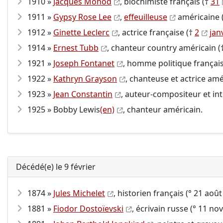
1910 »
Jacques Monod
, biochimiste français (†
31
1911 »
Gypsy Rose Lee
,
effeuilleuse
américaine 
1912 »
Ginette Leclerc
, actrice française (†
2
jan
1914 »
Ernest Tubb
, chanteur country américain (
1921 »
Joseph Fontanet
, homme politique français
1922 »
Kathryn Grayson
, chanteuse et actrice amé
1923 »
Jean Constantin
, auteur-compositeur et int
1925 » Bobby Lewis
(en)
, chanteur américain.
Décédé(e) le 9 février
1874 »
Jules Michelet
, historien français (° 21 août
1881 »
Fiodor Dostoïevski
, écrivain russe (° 11 n