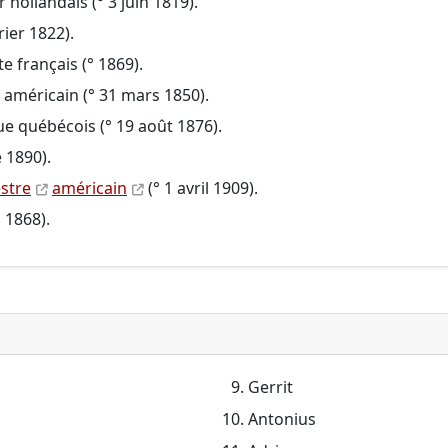
r hollandais (° 3 juin 1819).
rier 1822).
te français (° 1869).
américain (° 31 mars 1850).
ue québécois (° 19 août 1876).
 1890).
estre
américain
(° 1 avril 1909).
 1868).
Gerrit
Antonius