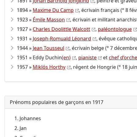
1891 »
Johan Barthold Jongkind
, peintre et graveu
1894 »
Maxime Du Camp
, écrivain français (° 8 fév
1923 »
Émile Masson
, écrivain et militant anarchis
1927 »
Charles Doolittle Walcott
,
paléontologue
1931 »
Joseph-Romuald Léonard
, évêque catholiq
1944 »
Jean Tousseul
, écrivain belge (° 7 décembre
1951 » Eddy Duchin
(en)
,
pianiste
et
chef d’orch
1957 »
Miklós Horthy
, régent de Hongrie (° 18 juin
Prénoms populaires de garçons en 1917
Johannes
Jan