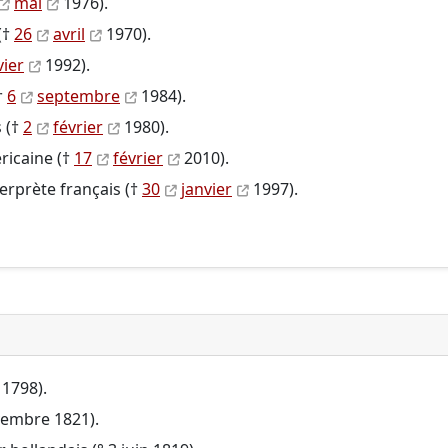
mai
1976).
(†
26
avril
1970).
vier
1992).
†
6
septembre
1984).
 (†
2
février
1980).
ricaine (†
17
février
2010).
erprète français (†
30
janvier
1997).
 1798).
ovembre 1821).