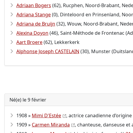
Adriaan Bogers
(62), Rucphen, Noord-Brabant, Ned
Adriana Stange
(0), Dinteloord en Prinsenland, Noo
Adriana de Bruijn
(32), Wouw, Noord-Brabant, Nede
Alexina Doyon
(46), Saint-Méthode de Frontenac (Ad
Aart Broere
(62), Lekkerkerk
Alphonse Joseph CASTELAIN
(30), Munster (Duitslan
Né(e) le 9 février
1908 »
Mimi D'Estée
, actrice canadienne d’origine
1909 »
Carmen Miranda
, chanteuse, danseuse et a