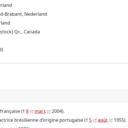
erland
rd-Brabant, Nederland
rland
stock) Qc., Canada
d)
 française (†
8
mars
2004).
ctrice brésilienne d’origine portugaise (†
5
août
1955).