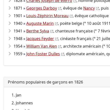
1828 »
Charles Joseph de Werro
, homme politique 
1871 »
Georges Darboy
, évêque de
Nancy
, pui
1901 »
Louis-Zéphirin Moreau
, évêque catholique 
1940 »
Auguste Marin
, poète belge (° 10 août 1911
1941 »
Berthe Sylva
, chanteuse française (° 7 févri
1948 »
Jacques Feyder
, cinéaste français (° 21 juill
1954 »
William Van Alen
, architecte américain (° 1
1959 »
John Foster Dulles
, diplomate américain, qu
Prénoms populaires de garçons en 1826
Jan
Johannes