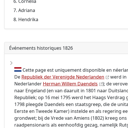
Cornelia
Adriana
Hendrika
Événements historiques 1826
Cette page est uniquement disponible en néerla
De
Republiek der Verenigde Nederlanden
werd in 
Nederlander
Herman Willem Daendels
); de verov
naar Engeland (en van daaruit in 1801 naar Duitsla
Republiek; op 16 mei 1795 werd het Haags Verdrag g
1798 pleegde Daendels een staatsgreep, die de uni
Eerste en Tweede Kamer) instelde en als regering een
grondwet; bij de Vrede van Amiens (1802) kreeg ons
raadpensionaris als eenhoofdig gezag, namelijk Rut