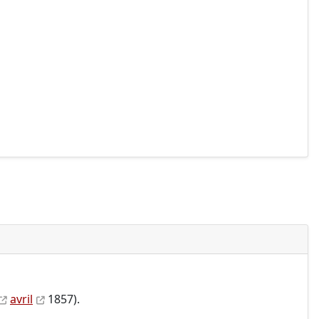
avril
1857).