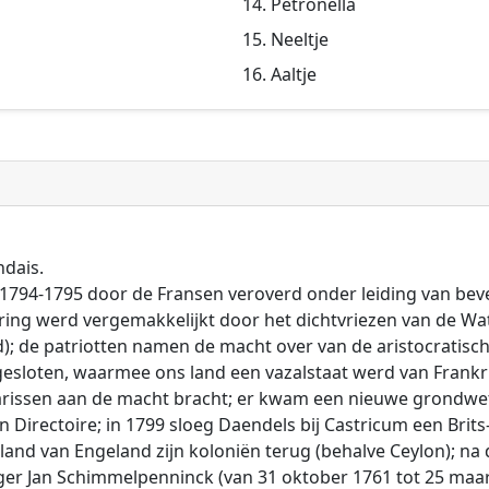
Petronella
Neeltje
Aaltje
ndais.
1794-1795 door de Fransen veroverd onder leiding van be
ering werd vergemakkelijkt door het dichtvriezen van de Wat
nd); de patriotten namen de macht over van de aristocrati
esloten, waarmee ons land een vazalstaat werd van Frankrij
tarissen aan de macht bracht; er kwam een nieuwe grondw
 Directoire; in 1799 sloeg Daendels bij Castricum een Brit
 land van Engeland zijn koloniën terug (behalve Ceylon); n
ger Jan Schimmelpenninck (van 31 oktober 1761 tot 25 maar