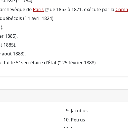
suisse (° 1754).
s archevêque de
Paris
de 1863 à 1871, exécuté par la
Com
québécois (° 1 avril 1824).
).
er 1885).
et 1885).
0 août 1883).
i fut le
51
secrétaire d'État (° 25 février 1888).
Jacobus
Petrus