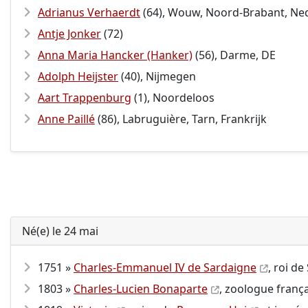
Adrianus Verhaerdt
(64), Wouw, Noord-Brabant, Ne
Antje Jonker
(72)
Anna Maria Hancker (Hanker)
(56), Darme, DE
Adolph Heijster
(40), Nijmegen
Aart Trappenburg
(1), Noordeloos
Anne Paillé
(86), Labruguière, Tarn, Frankrijk
Né(e) le 24 mai
1751 »
Charles-Emmanuel IV de Sardaigne
, roi d
1803 »
Charles-Lucien Bonaparte
, zoologue frança