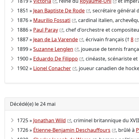
1819 »
Victoria
, reine du
Royaume-Uni
et impér
1851 »
Jean Baptiste De Rode
, secrétaire général 
1876 »
Maurilio Fossati
, cardinal italien, archevêq
1886 »
Paul Paray
, chef d'orchestre et compositeu
1887 »
Jean de La Varende
, écrivain français (†
8
1899 »
Suzanne Lenglen
, joueuse de tennis frança
1900 »
Eduardo De Filippo
, cinéaste, scénariste et
1902 »
Lionel Conacher
, joueur canadien de hocke
Décédé(e) le 24 mai
1725 »
Jonathan Wild
, criminel britannique du
XVII
1726 »
Étienne-Benjamin Deschauffours
, brûlé à
P