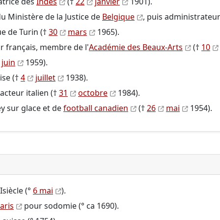
atrice des
Indes
(†
22
janvier
1901).
du Ministère de la Justice de
Belgique
, puis administrateu
ue de Turin (†
30
mars
1965).
r français, membre de l'
Académie des Beaux-Arts
(†
10
juin
1959).
ise (†
4
juillet
1938).
 acteur italien (†
31
octobre
1984).
y sur glace et de
football canadien
(†
26
mai
1954).
I
siècle (°
6 mai
).
aris
pour sodomie (° ca 1690).