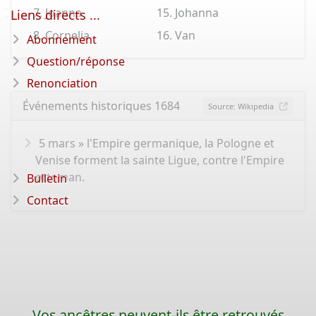
Joanna
Johanna
Liens directs ...
Cornelia
Van
Abonnement
Question/réponse
Renonciation
Événements historiques 1684
Source: Wikipedia
5 mars » l'Empire germanique, la Pologne et
Venise forment la sainte Ligue, contre l'Empire
ottoman.
Bulletin
Contact
Vos ancêtres peuvent-ils être retrouvés