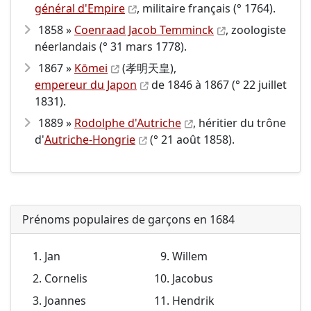
général d'Empire
, militaire français (° 1764).
1858 »
Coenraad Jacob Temminck
, zoologiste
néerlandais (° 31 mars 1778).
1867 »
Kōmei
(孝明天皇),
empereur du Japon
de 1846 à 1867 (° 22 juillet
1831).
1889 »
Rodolphe d'Autriche
, héritier du trône
d'
Autriche-Hongrie
(° 21 août 1858).
Prénoms populaires de garçons en 1684
Jan
Willem
Cornelis
Jacobus
Joannes
Hendrik