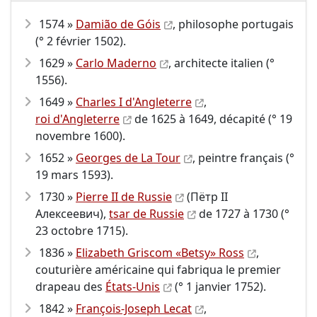
1574 »
Damião de Góis
, philosophe portugais
(° 2 février 1502).
1629 »
Carlo Maderno
, architecte italien (°
1556).
1649 »
Charles
I
d'Angleterre
,
roi d'Angleterre
de 1625 à 1649, décapité (° 19
novembre 1600).
1652 »
Georges de La Tour
, peintre français (°
19 mars 1593).
1730 »
Pierre II de Russie
(Пётр II
Алексеевич),
tsar de Russie
de 1727 à 1730 (°
23 octobre 1715).
1836 »
Elizabeth Griscom «Betsy» Ross
,
couturière américaine qui fabriqua le premier
drapeau des
États-Unis
(° 1 janvier 1752).
1842 »
François-Joseph Lecat
,