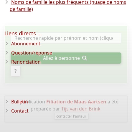
Noms de famille les plus fréquents (nuage de noms
de famille)
Liens directs ...
Abonnement
Question/réponse
Allez à personne
Renonciation
?
Bulletin
La publication
Filiation de Maas Aartsen
a été
préparée par
Tijs van den Brink
.
Contact
contacter l'auteur