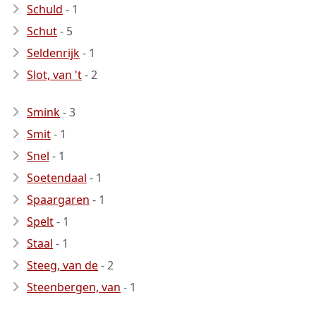
Schuld
- 1
Schut
- 5
Seldenrijk
- 1
Slot, van 't
- 2
Smink
- 3
Smit
- 1
Snel
- 1
Soetendaal
- 1
Spaargaren
- 1
Spelt
- 1
Staal
- 1
Steeg, van de
- 2
Steenbergen, van
- 1