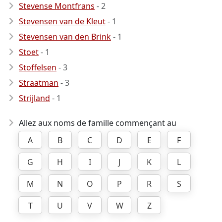
Stevense Montfrans
- 2
Stevensen van de Kleut
- 1
Stevensen van den Brink
- 1
Stoet
- 1
Stoffelsen
- 3
Straatman
- 3
Strijland
- 1
Allez aux noms de famille commençant au
A
B
C
D
E
F
G
H
I
J
K
L
M
N
O
P
R
S
T
U
V
W
Z