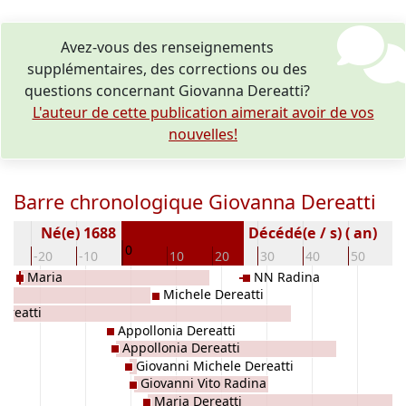
Avez-vous des renseignements
supplémentaires, des corrections ou des
questions concernant Giovanna Dereatti?
L'auteur de cette publication aimerait avoir de vos
nouvelles!
Barre chronologique Giovanna Dereatti
Né(e) 1688
Décédé(e / s) ( an)
0
30
-20
-10
10
20
30
40
50
6
Maria
NN Radina
Michele Dereatti
ereatti
Appollonia Dereatti
Appollonia Dereatti
Giovanni Michele Dereatti
Giovanni Vito Radina
Maria Dereatti