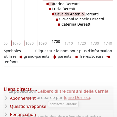
Caterina Dereatti
Lucia Dereatti
Osvaldo Antonio Dereatti
Giovanni Michele Dereatti
Caterina Dereatti
1700
1660
1670
1680
1690
1710
1720
1730
1740
Symboles
Cliquez sur le nom pour plus d'information.
utilisés:
grand-parents
parents
frères/soeurs
enfants
Liens directs ...
La publication
L'albero di tre comuni della Carnia
a été préparée par
Igino Dorissa
.
Abonnement
contacter l'auteur
Question/réponse
Renonciation
Lors de la copie des données de cet arbre