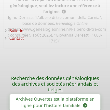
généalogique, veuillez inclure une référence à
l'origine:
Igino Dorissa, "L'albero di tre comuni della Carnia",
base de données,
Généalogie Online
(
https://www.genealogieonline.nl/l-albero-di-tre-comun
Bulletin
: consultée 9 août 2026), "Giovanna Dereatti (1688-
Contact
1715)".
Recherche des données généalogiques
des archives et sociétés néerlandais et
belges
Archives Ouvertes est la plateforme en
ligne pour l'histoire familiale