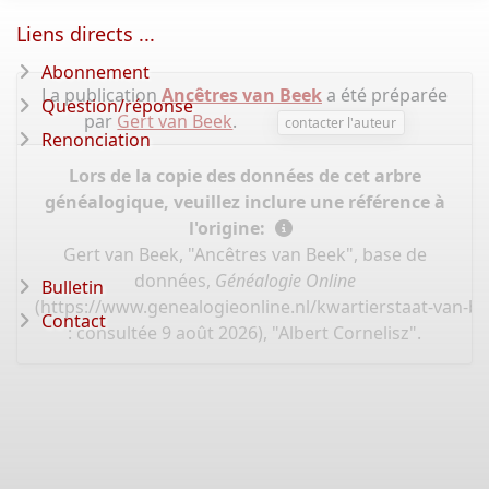
Liens directs ...
Abonnement
La publication
Ancêtres van Beek
a été préparée
Question/réponse
par
Gert van Beek
.
contacter l'auteur
Renonciation
Lors de la copie des données de cet arbre
généalogique, veuillez inclure une référence à
l'origine:
Gert van Beek, "Ancêtres van Beek", base de
données,
Généalogie Online
Bulletin
(
https://www.genealogieonline.nl/kwartierstaat-van-b
Contact
: consultée 9 août 2026), "Albert Cornelisz".