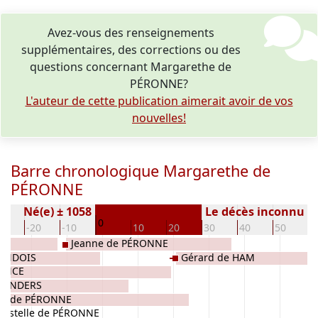
Avez-vous des renseignements
supplémentaires, des corrections ou des
questions concernant Margarethe de
PÉRONNE?
L'auteur de cette publication aimerait avoir de vos
nouvelles!
Barre chronologique Margarethe de
PÉRONNE
Né(e) ± 1058
Le décès inconnu
0
30
-20
-10
10
20
30
40
50
6
Jeanne de PÉRONNE
MANDOIS
Gérard de HAM
RANCE
FLANDERS
rt de PÉRONNE
Estelle de PÉRONNE