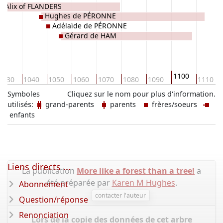
Alix of FLANDERS
Hughes de PÉRONNE
Adélaïde de PÉRONNE
Gérard de HAM
1100
1030
1040
1050
1060
1070
1080
1090
1110
Symboles
Cliquez sur le nom pour plus d'information.
utilisés:
grand-parents
parents
frères/soeurs
enfants
Liens directs ...
La publication
More like a forest than a tree!
a
été préparée par
Karen M Hughes
.
Abonnement
contacter l'auteur
Question/réponse
Renonciation
Lors de la copie des données de cet arbre