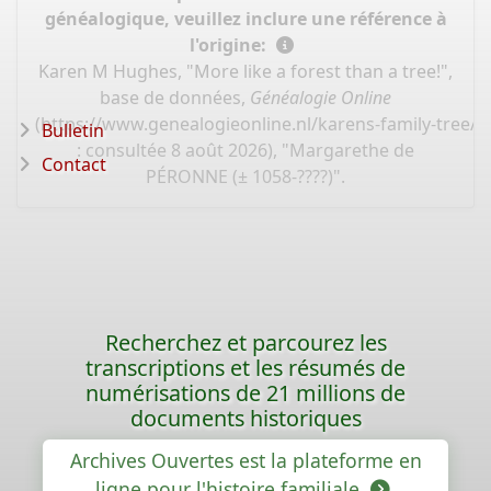
généalogique, veuillez inclure une référence à
l'origine:
Karen M Hughes, "More like a forest than a tree!",
base de données,
Généalogie Online
(
https://www.genealogieonline.nl/karens-family-tree/
Bulletin
: consultée 8 août 2026), "Margarethe de
Contact
PÉRONNE (± 1058-????)".
Recherchez et parcourez les
transcriptions et les résumés de
numérisations de 21 millions de
documents historiques
Archives Ouvertes est la plateforme en
ligne pour l'histoire familiale