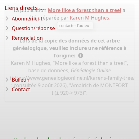
Liens directs ...
La publication
More like a forest than a tree!
a
été préparée par
Karen M Hughes
.
Abonnement
contacter l'auteur
Question/réponse
Renonciation
Lors de la copie des données de cet arbre
généalogique, veuillez inclure une référence à
l'origine:
Karen M Hughes, "More like a forest than a tree!",
base de données,
Généalogie Online
(
https://www.genealogieonline.nl/karens-family-tree/
Bulletin
: consultée 9 août 2026), "Amalrich de MONTFORT
Contact
I (± 920-> 973)".