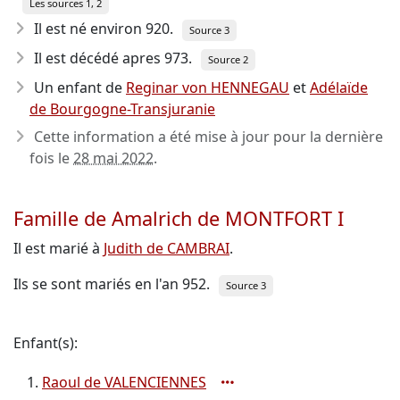
Les sources 1, 2
Il est né environ 920
.
Source 3
Il est décédé apres 973
.
Source 2
Un enfant de
Reginar von HENNEGAU
et
Adélaïde
de Bourgogne-Transjuranie
Cette information a été mise à jour pour la dernière
fois le
28 mai 2022
.
Famille de Amalrich de MONTFORT I
Il est marié à
Judith de CAMBRAI
.
Ils se sont mariés en l'an 952.
Source 3
Enfant(s):
Raoul de VALENCIENNES