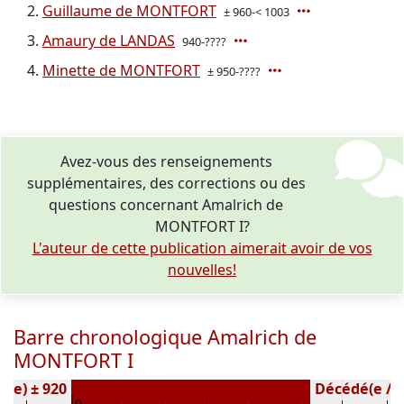
Guillaume de MONTFORT
± 960-< 1003
Amaury de LANDAS
940-????
Minette de MONTFORT
± 950-????
Avez-vous des renseignements
supplémentaires, des corrections ou des
questions concernant Amalrich de
MONTFORT I?
L'auteur de cette publication aimerait avoir de vos
nouvelles!
Barre chronologique Amalrich de
MONTFORT I
é(e) ± 920
Décédé(e / s)
0