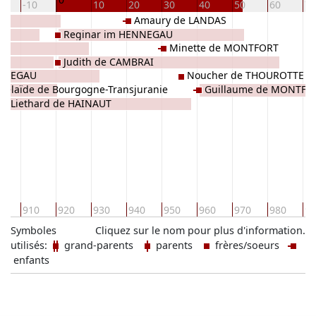
0
-10
10
20
30
40
50
60
70
Amaury de LANDAS
Reginar im HENNEGAU
Minette de MONTFORT
Judith de CAMBRAI
ENNEGAU
Noucher de THOUROTTE
délaïde de Bourgogne-Transjuranie
Guillaume de MONTFO
Liethard de HAINAUT
0
910
920
930
940
950
960
970
980
99
Symboles
Cliquez sur le nom pour plus d'information.
utilisés:
grand-parents
parents
frères/soeurs
enfants