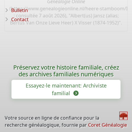
Généalogie Online
(
https://www.genealogieonline.nl/heere-stamboom/I1
Bulletin
: consultée 7 août 2026), "Albert(us) Jansz (alias;
Contact
Bertus Van Onze Lieve Heer) X Visser (1874-1952)".
Préservez votre histoire familiale, créez
des archives familiales numériques
Essayez-le maintenant: Archiviste
familial
Votre source en ligne de confiance pour la
recherche généalogique, fournie par
Coret Généalogie