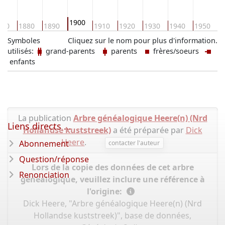
1900
870
1880
1890
1910
1920
1930
1940
1950
1
Symboles
Cliquez sur le nom pour plus d'information.
utilisés:
grand-parents
parents
frères/soeurs
enfants
La publication
Arbre généalogique Heere(n) (Nrd
Liens directs ...
Hollandse kuststreek)
a été préparée par
Dick
Heere
.
Abonnement
contacter l'auteur
Question/réponse
Lors de la copie des données de cet arbre
Renonciation
généalogique, veuillez inclure une référence à
l'origine:
Dick Heere, "Arbre généalogique Heere(n) (Nrd
Hollandse kuststreek)", base de données,