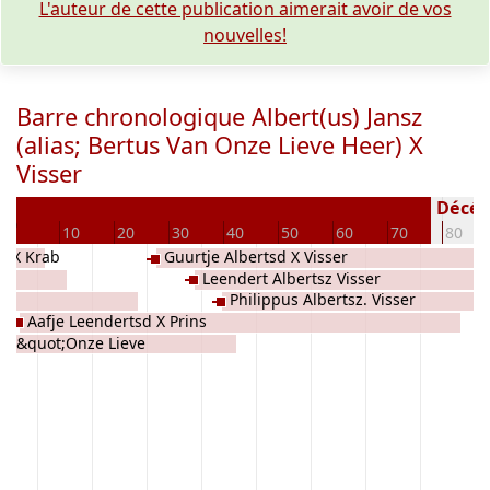
L'auteur de cette publication aimerait avoir de vos
nouvelles!
Barre chronologique Albert(us) Jansz
(alias; Bertus Van Onze Lieve Heer) X
Visser
4
Décédé
0
10
20
30
40
50
60
70
80
d X Krab
Guurtje Albertsd X Visser
Leendert Albertsz Visser
Philippus Albertsz. Visser
Aafje Leendertsd X Prins
ias &quot;Onze Lieve
ser