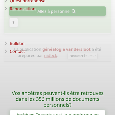
Question/réponse
Renonciation
Allez à personne
?
Bulletin
La publication
généalogie vandersloot
a été
Contact
préparée par
nidbck
.
contacter l'auteur
Vos ancêtres peuvent-ils être retrouvés
dans les 356 millions de documents
personnels?
Archives Ouvertes est la plateforme en