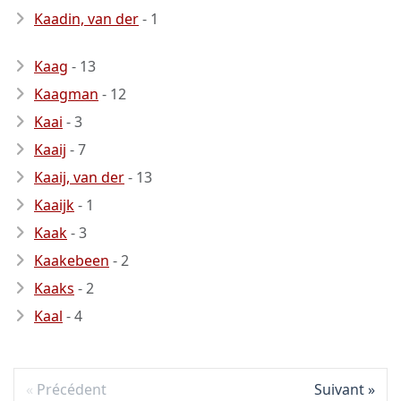
Kaadin, van der
- 1
Kaag
- 13
Kaagman
- 12
Kaai
- 3
Kaaij
- 7
Kaaij, van der
- 13
Kaaijk
- 1
Kaak
- 3
Kaakebeen
- 2
Kaaks
- 2
Kaal
- 4
Précédent
Suivant