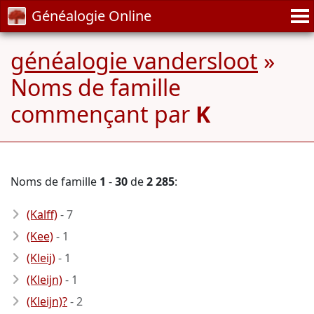
Généalogie Online
généalogie vandersloot
»
Noms de famille
commençant par
K
Noms de famille
1
-
30
de
2 285
:
(Kalff)
- 7
(Kee)
- 1
(Kleij)
- 1
(Kleijn)
- 1
(Kleijn)?
- 2