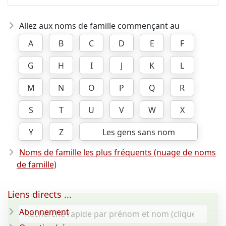
Allez aux noms de famille commençant au
A
B
C
D
E
F
G
H
I
J
K
L
M
N
O
P
Q
R
S
T
U
V
W
X
Y
Z
Les gens sans nom
Noms de famille les plus fréquents (nuage de noms
de famille)
Liens directs ...
Abonnement