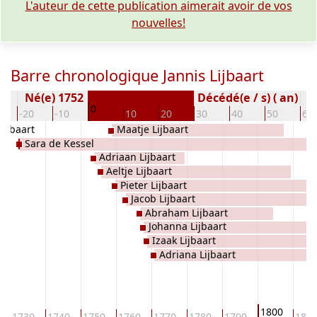
L'auteur de cette publication aimerait avoir de vos
nouvelles!
Barre chronologique Jannis Lijbaart
Né(e) 1752
Décédé(e / s) ( an)
0
-20
-10
10
20
30
40
50
60
Lijbaart
Maatje Lijbaart
Sara de Kessel
Adriaan Lijbaart
Aeltje Lijbaart
Pieter Lijbaart
Jacob Lijbaart
Abraham Lijbaart
Johanna Lijbaart
Izaak Lijbaart
Adriana Lijbaart
1800
1730
1740
1750
1760
1770
1780
1790
181