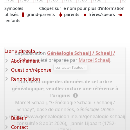
Symboles
Cliquez sur le nom pour plus d'information.
utilisés:
grand-parents
parents
frères/soeurs
enfants
Liens directs ...
La publication
Généalogie Schaaij / Schaeij /
Schaay
a été préparée par
Marcel Schaaij
.
Abonnement
contacter l'auteur
Question/réponse
Renonciation
Lors de la copie des données de cet arbre
généalogique, veuillez inclure une référence à
l'origine:
Marcel Schaaij, "Généalogie Schaaij / Schaeij /
Schaay", base de données,
Généalogie Online
(
https://www.genealogieonline.nl/genealogie-schaaij-s
Bulletin
: consultée 8 août 2026), "Jannis Lijbaart (1752-
Contact