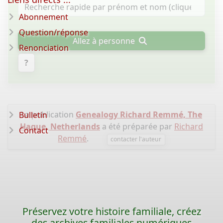
Abonnement
Question/réponse
Allez à personne
Renonciation
?
La publication
Genealogy Richard Remmé, The
Bulletin
Hague, Netherlands
a été préparée par
Richard
Contact
Remmé
.
contacter l'auteur
Préservez votre histoire familiale, créez
des archives familiales numériques