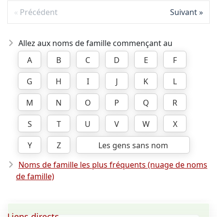
Précédent
Suivant
Allez aux noms de famille commençant au
A
B
C
D
E
F
G
H
I
J
K
L
M
N
O
P
Q
R
S
T
U
V
W
X
Y
Z
Les gens sans nom
Noms de famille les plus fréquents (nuage de noms
de famille)
Liens directs ...