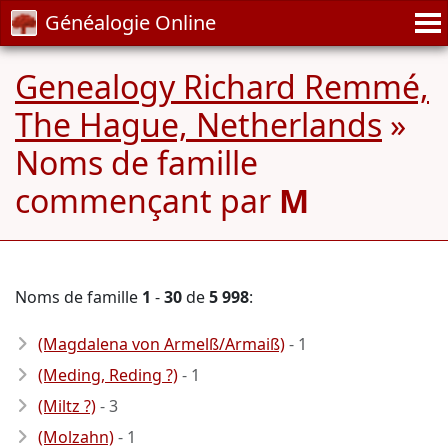
Généalogie Online
Genealogy Richard Remmé,
The Hague, Netherlands
»
Noms de famille
commençant par
M
Noms de famille
1
-
30
de
5 998
:
(Magdalena von Armelß/Armaiß)
- 1
(Meding, Reding ?)
- 1
(Miltz ?)
- 3
(Molzahn)
- 1