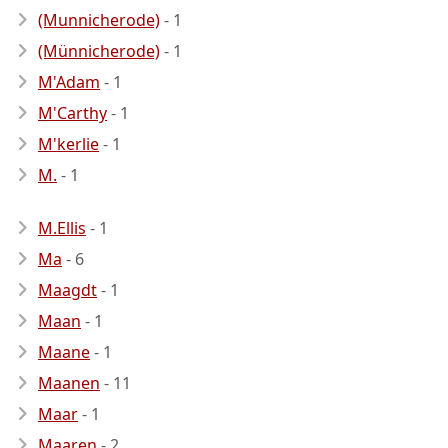
(Munnicherode)
- 1
(Münnicherode)
- 1
M'Adam
- 1
M'Carthy
- 1
M'kerlie
- 1
M.
- 1
M.Ellis
- 1
Ma
- 6
Maagdt
- 1
Maan
- 1
Maane
- 1
Maanen
- 11
Maar
- 1
Maaren
- 2